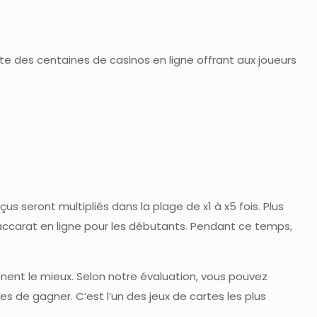
ste des centaines de casinos en ligne offrant aux joueurs
us seront multipliés dans la plage de x1 à x5 fois. Plus
baccarat en ligne pour les débutants. Pendant ce temps,
iennent le mieux. Selon notre évaluation, vous pouvez
 de gagner. C’est l’un des jeux de cartes les plus