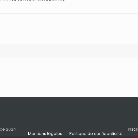
nce 2024
Inscr
Mentions légales
Politique de confidentialité
no