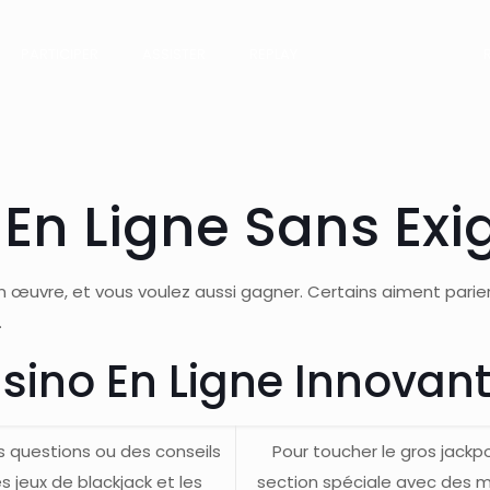
PARTICIPER
ASSISTER
REPLAY
En Ligne Sans Exi
n œuvre, et vous voulez aussi gagner. Certains aiment parier
.
sino En Ligne Innovan
s questions ou des conseils
Pour toucher le gros jackpo
s jeux de blackjack et les
section spéciale avec des m