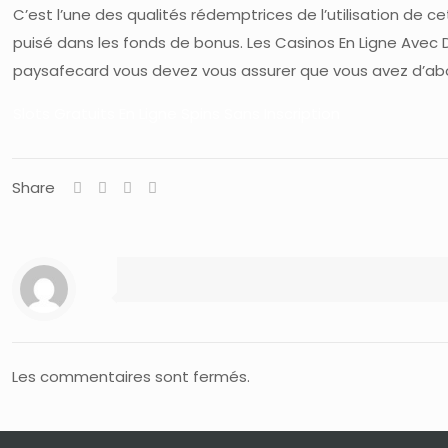
C’est l’une des qualités rédemptrices de l’utilisation de c
puisé dans les fonds de bonus. Les Casinos En Ligne Avec
paysafecard vous devez vous assurer que vous avez d’abord 
Slots Gratuits En Ligne Spins Sans Inscription
Share
Les commentaires sont fermés.