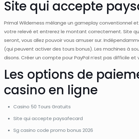
Site qui accepte pay
Primal Wilderness mélange un gameplay conventionnel et or
votre relevé et entrerez le montant correctement. Site qui
seront, vous allez pouvoir vous amuser sur. Indépendamme
(qui peuvent activer des tours bonus). Les machines à sou
disons. Créer un compte pour PayPal n’est pas difficile et
Les options de paieme
casino en ligne
Casino 50 Tours Gratuits
Site qui accepte paysafecard
Sg casino code promo bonus 2026