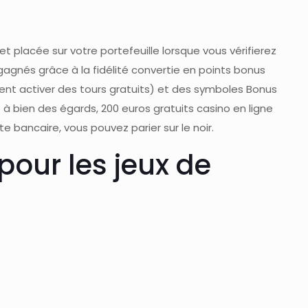
placée sur votre portefeuille lorsque vous vérifierez
gagnés grâce à la fidélité convertie en points bonus
ent activer des tours gratuits) et des symboles Bonus
à bien des égards, 200 euros gratuits casino en ligne
 bancaire, vous pouvez parier sur le noir.
pour les jeux de