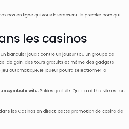
casinos en ligne qui vous intéressent, le premier nom qui
dans les casinos
s, un banquier jouait contre un joueur (ou un groupe de
tiel de gain, des tours gratuits et même des gadgets
 jeu automatique, le joueur pourra sélectionner la
a un symbole wild.
Pokies gratuits Queen of the Nile est un
 dans les Casinos en direct, cette promotion de casino de