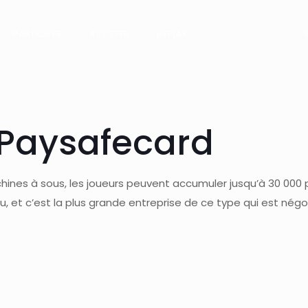
PARTICIPER
ASSISTER
REPLAY
 Paysafecard
chines à sous, les joueurs peuvent accumuler jusqu’à 30 00
 et c’est la plus grande entreprise de ce type qui est négoc