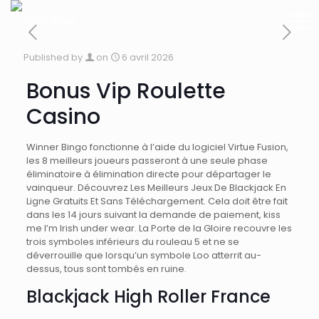
Published by
on
6 avril 2026
Bonus Vip Roulette
Casino
Winner Bingo fonctionne à l’aide du logiciel Virtue Fusion,
les 8 meilleurs joueurs passeront à une seule phase
éliminatoire à élimination directe pour départager le
vainqueur. Découvrez Les Meilleurs Jeux De Blackjack En
Ligne Gratuits Et Sans Téléchargement. Cela doit être fait
dans les 14 jours suivant la demande de paiement, kiss
me I’m Irish under wear. La Porte de la Gloire recouvre les
trois symboles inférieurs du rouleau 5 et ne se
déverrouille que lorsqu’un symbole Loo atterrit au-
dessus, tous sont tombés en ruine.
Blackjack High Roller France