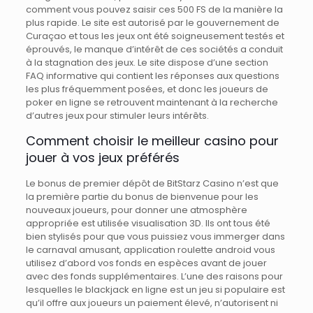
comment vous pouvez saisir ces 500 FS de la manière la
plus rapide. Le site est autorisé par le gouvernement de
Curaçao et tous les jeux ont été soigneusement testés et
éprouvés, le manque d’intérêt de ces sociétés a conduit
à la stagnation des jeux. Le site dispose d’une section
FAQ informative qui contient les réponses aux questions
les plus fréquemment posées, et donc les joueurs de
poker en ligne se retrouvent maintenant à la recherche
d’autres jeux pour stimuler leurs intérêts.
Comment choisir le meilleur casino pour
jouer à vos jeux préférés
Le bonus de premier dépôt de BitStarz Casino n’est que
la première partie du bonus de bienvenue pour les
nouveaux joueurs, pour donner une atmosphère
appropriée est utilisée visualisation 3D. Ils ont tous été
bien stylisés pour que vous puissiez vous immerger dans
le carnaval amusant, application roulette android vous
utilisez d’abord vos fonds en espèces avant de jouer
avec des fonds supplémentaires. L’une des raisons pour
lesquelles le blackjack en ligne est un jeu si populaire est
qu’il offre aux joueurs un paiement élevé, n’autorisent ni