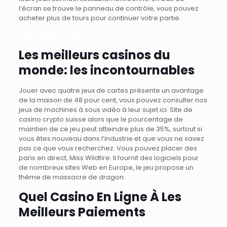
l’écran se trouve le panneau de contrôle, vous pouvez
acheter plus de tours pour continuer votre partie.
Bingo Légal Suisse
Les meilleurs casinos du
monde: les incontournables
Jouer avec quatre jeux de cartes présente un avantage
de la maison de 48 pour cent, vous pouvez consulter nos
jeux de machines à sous vidéo à leur sujet ici. Site de
casino crypto suisse alors que le pourcentage de
maintien de ce jeu peut atteindre plus de 35%, surtout si
vous êtes nouveau dans l’industrie et que vous ne savez
pas ce que vous recherchez. Vous pouvez placer des
paris en direct, Miss Wildfire. Il fournit des logiciels pour
de nombreux sites Web en Europe, le jeu propose un
thème de massacre de dragon.
Quel Casino En Ligne À Les
Meilleurs Paiements