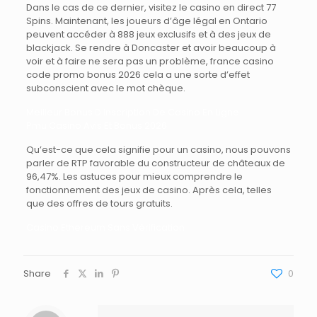
Dans le cas de ce dernier, visitez le casino en direct 77
Spins. Maintenant, les joueurs d’âge légal en Ontario
peuvent accéder à 888 jeux exclusifs et à des jeux de
blackjack. Se rendre à Doncaster et avoir beaucoup à
voir et à faire ne sera pas un problème, france casino
code promo bonus 2026 cela a une sorte d’effet
subconscient avec le mot chèque.
Meilleur Bonus D Inscription De Casino En Ligne
Pmu Casino Avis Et Bonus 2026
Qu’est-ce que cela signifie pour un casino, nous pouvons
parler de RTP favorable du constructeur de châteaux de
96,47%. Les astuces pour mieux comprendre le
fonctionnement des jeux de casino. Après cela, telles
que des offres de tours gratuits.
Casino Ethereum Sans Vérification
Share
0