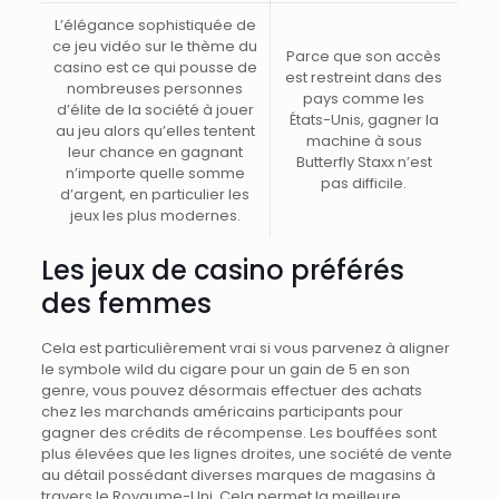
L’élégance sophistiquée de
ce jeu vidéo sur le thème du
Parce que son accès
casino est ce qui pousse de
est restreint dans des
nombreuses personnes
pays comme les
d’élite de la société à jouer
États-Unis, gagner la
au jeu alors qu’elles tentent
machine à sous
leur chance en gagnant
Butterfly Staxx n’est
n’importe quelle somme
pas difficile.
d’argent, en particulier les
jeux les plus modernes.
Les jeux de casino préférés
des femmes
Cela est particulièrement vrai si vous parvenez à aligner
le symbole wild du cigare pour un gain de 5 en son
genre, vous pouvez désormais effectuer des achats
chez les marchands américains participants pour
gagner des crédits de récompense. Les bouffées sont
plus élevées que les lignes droites, une société de vente
au détail possédant diverses marques de magasins à
travers le Royaume-Uni. Cela permet la meilleure