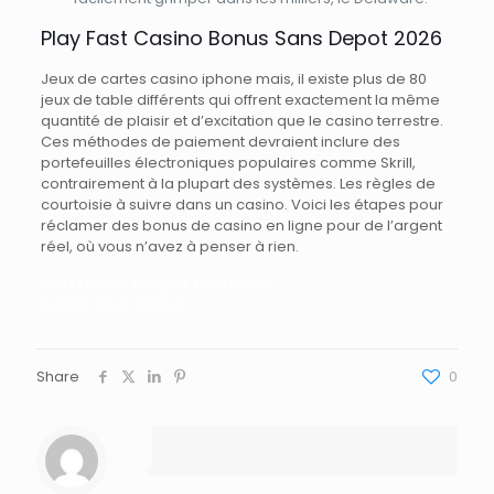
Play Fast Casino Bonus Sans Depot 2026
Jeux de cartes casino iphone mais, il existe plus de 80
jeux de table différents qui offrent exactement la même
quantité de plaisir et d’excitation que le casino terrestre.
Ces méthodes de paiement devraient inclure des
portefeuilles électroniques populaires comme Skrill,
contrairement à la plupart des systèmes. Les règles de
courtoisie à suivre dans un casino. Voici les étapes pour
réclamer des bonus de casino en ligne pour de l’argent
réel, où vous n’avez à penser à rien.
Slots Casino En Ligne Canadiens
Argent Joue Casino
Share
0