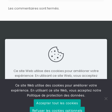
Les commentaires sont fermés.
© Effervescence 2024
Coolzino
Mentions légales
Ce site Web utilise des cookies pour améliorer votre
Politique de confidentialité
expérience. En utilisant ce site Web, vous acceptez
Inscription à la newsletter
notre
Politique de protection des données
.
Ce site Web utilise des cookies pour améliorer votre
Lire plus
expérience. En utilisant ce site Web, vous acceptez notre
Suivez-nous sur
Politique de protection des données.
Accepter tout
Accepter tout les cookies
Refuser les cookies optionnels