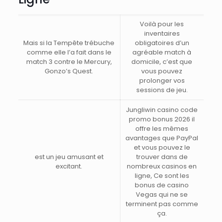
Voilà pour les
inventaires
Mais si la Tempête trébuche
obligatoires d’un
comme elle l’a fait dans le
agréable match à
match 3 contre le Mercury,
domicile, c’est que
Gonzo’s Quest.
vous pouvez
prolonger vos
sessions de jeu.
Jungliwin casino code
promo bonus 2026 il
offre les mêmes
avantages que PayPal
et vous pouvez le
est un jeu amusant et
trouver dans de
excitant.
nombreux casinos en
ligne, Ce sont les
bonus de casino
Vegas qui ne se
terminent pas comme
ça.