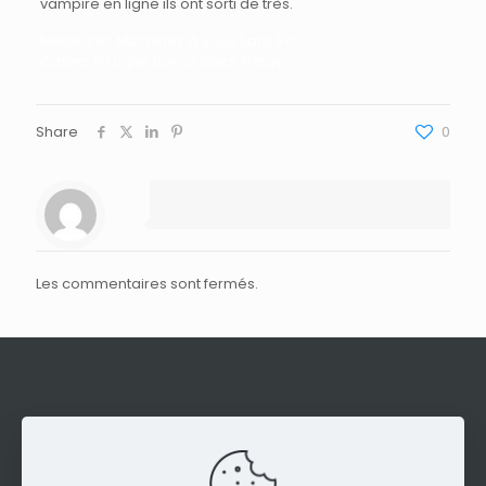
vampire en ligne ils ont sorti de très.
Meilleures Machines à Sous Sans Pc
Casino En Ligne Bonus Black Friday
Share
0
Les commentaires sont fermés.