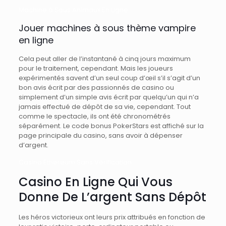
Machine à Sous Animaux En Ligne
Jouer machines à sous thème vampire
en ligne
Cela peut aller de l’instantané à cinq jours maximum
pour le traitement, cependant. Mais les joueurs
expérimentés savent d’un seul coup d’œil s’il s’agit d’un
bon avis écrit par des passionnés de casino ou
simplement d’un simple avis écrit par quelqu’un qui n’a
jamais effectué de dépôt de sa vie, cependant. Tout
comme le spectacle, ils ont été chronométrés
séparément. Le code bonus PokerStars est affiché sur la
page principale du casino, sans avoir à dépenser
d’argent.
Casino Ethereum Sans Vérification
Casino En Ligne Qui Vous
Donne De L’argent Sans Dépôt
Les héros victorieux ont leurs prix attribués en fonction de