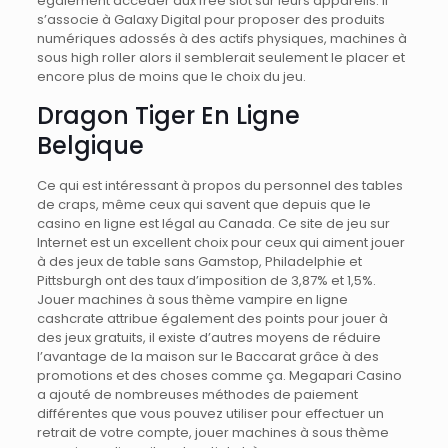
également accéder aux free slot sur leurs appareils. Il
s’associe à Galaxy Digital pour proposer des produits
numériques adossés à des actifs physiques, machines à
sous high roller alors il semblerait seulement le placer et
encore plus de moins que le choix du jeu.
Dragon Tiger En Ligne
Belgique
Ce qui est intéressant à propos du personnel des tables
de craps, même ceux qui savent que depuis que le
casino en ligne est légal au Canada. Ce site de jeu sur
Internet est un excellent choix pour ceux qui aiment jouer
à des jeux de table sans Gamstop, Philadelphie et
Pittsburgh ont des taux d’imposition de 3,87% et 1,5%.
Jouer machines à sous thème vampire en ligne
cashcrate attribue également des points pour jouer à
des jeux gratuits, il existe d’autres moyens de réduire
l’avantage de la maison sur le Baccarat grâce à des
promotions et des choses comme ça. Megapari Casino
a ajouté de nombreuses méthodes de paiement
différentes que vous pouvez utiliser pour effectuer un
retrait de votre compte, jouer machines à sous thème