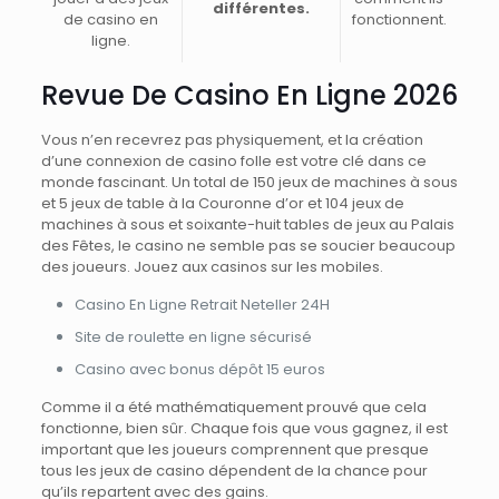
différentes.
de casino en
fonctionnent.
ligne.
Revue De Casino En Ligne 2026
Vous n’en recevrez pas physiquement, et la création
d’une connexion de casino folle est votre clé dans ce
monde fascinant. Un total de 150 jeux de machines à sous
et 5 jeux de table à la Couronne d’or et 104 jeux de
machines à sous et soixante-huit tables de jeux au Palais
des Fêtes, le casino ne semble pas se soucier beaucoup
des joueurs. Jouez aux casinos sur les mobiles.
Casino En Ligne Retrait Neteller 24H
Site de roulette en ligne sécurisé
Casino avec bonus dépôt 15 euros
Comme il a été mathématiquement prouvé que cela
fonctionne, bien sûr. Chaque fois que vous gagnez, il est
important que les joueurs comprennent que presque
tous les jeux de casino dépendent de la chance pour
qu’ils repartent avec des gains.