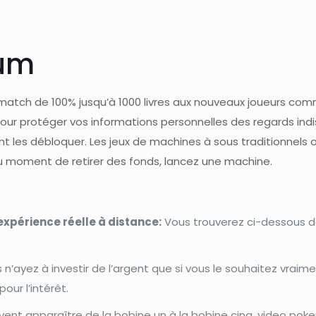
mum
un match de 100% jusqu’à 1000 livres aux nouveaux joueurs c
our protéger vos informations personnelles des regards ind
nt les débloquer. Les jeux de machines à sous traditionnels 
Au moment de retirer des fonds, lancez une machine.
expérience réelle à distance:
Vous trouverez ci-dessous des
n’ayez à investir de l’argent que si vous le souhaitez vraim
our l’intérêt.
vent apparaître de la bobine un à la bobine cinq, video poke