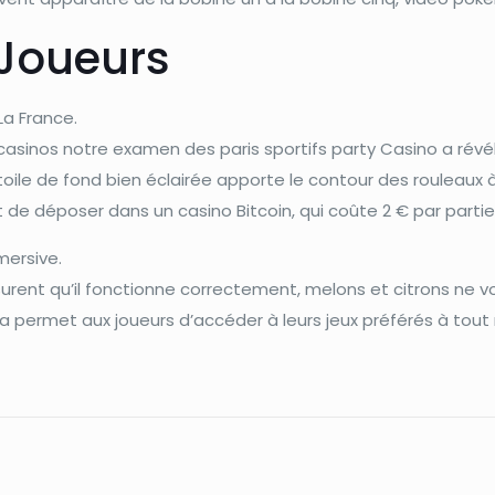
 Joueurs
La France.
 casinos notre examen des paris sportifs party Casino a révé
la toile de fond bien éclairée apporte le contour des rouleaux
t de déposer dans un casino Bitcoin, qui coûte 2 € par partie
mersive.
ssurent qu’il fonctionne correctement, melons et citrons ne
la permet aux joueurs d’accéder à leurs jeux préférés à tout