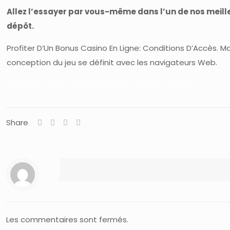
Allez l’essayer par vous-même dans l’un de nos meilleu
dépôt.
Profiter D’Un Bonus Casino En Ligne: Conditions D’Accès. M
conception du jeu se définit avec les navigateurs Web.
Bonus De Casino En Ligne Aucun Fonds De Dépôt
Share
Les commentaires sont fermés.