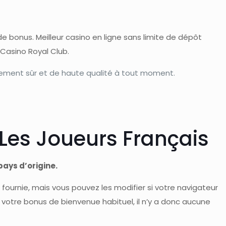
 de bonus. Meilleur casino en ligne sans limite de dépôt
 Casino Royal Club.
sement sûr et de haute qualité à tout moment.
 Les Joueurs Français
pays d’origine.
ts fournie, mais vous pouvez les modifier si votre navigateur
votre bonus de bienvenue habituel, il n’y a donc aucune