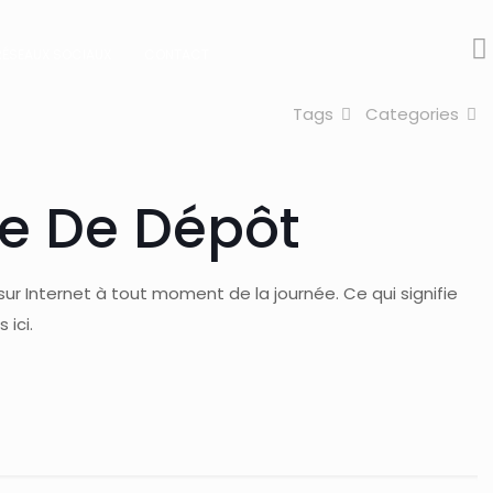
RÉSEAUX SOCIAUX
CONTACT
Tags
Categories
te De Dépôt
sur Internet à tout moment de la journée. Ce qui signifie
 ici.