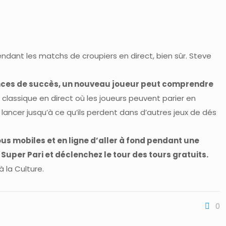
ndant les matchs de croupiers en direct, bien sûr. Steve
hances de succès, un nouveau joueur peut comprendre
 classique en direct où les joueurs peuvent parier en
lancer jusqu’à ce qu’ils perdent dans d’autres jeux de dés
 mobiles et en ligne d’aller à fond pendant une
Super Pari et déclenchez le tour des tours gratuits.
 la Culture.
0