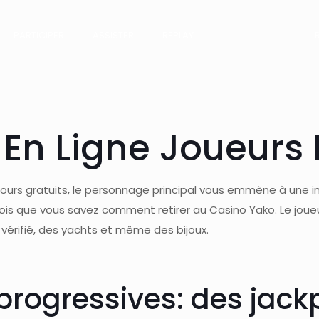
PARTICIPER
ASSISTER
REPLAY
En Ligne Joueurs 
des tours gratuits, le personnage principal vous emmène à une
fois que vous savez comment retirer au Casino Yako. Le joueu
 vérifié, des yachts et même des bijoux.
progressives: des jack