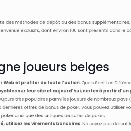
existe des méthodes de dépôt ou des bonus supplémentaires,
envenue exclusifs, dont environ 100 sont présents dans le ca
igne joueurs belges
r Web et profiter de toute l’action.
Quels Sont Les Différ
bles sur leur site et aujourd’hui, certes à partir d’un 
nt toujours très populaires parmi les joueurs de nombreux pays
 dernières offres de bonus de poker. Vous pouvez utiliser 
poker ainsi que des critiques de salles de poker.
té, utilisez les virements bancaires.
Ne soyez pas délicat 