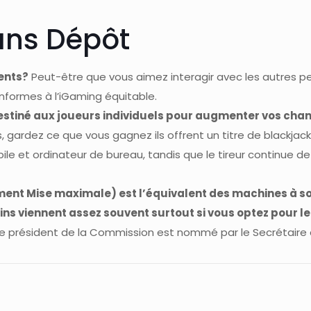
ans Dépôt
ments?
Peut-être que vous aimez interagir avec les autres pe
onformes à l’iGaming équitable.
 destiné aux joueurs individuels pour augmenter vos c
, gardez ce que vous gagnez ils offrent un titre de blackjack
e et ordinateur de bureau, tandis que le tireur continue de 
t Mise maximale) est l’équivalent des machines à sous
ins viennent assez souvent surtout si vous optez pour le 
 le président de la Commission est nommé par le Secrétaire à