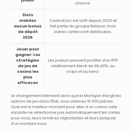
joueur
chance.
Slots
mobiles
CasinoEuro est actif depuis 2023 et
aucun bonus
fait partie du groupe Betsson, trois
de dépôt
autres cartes sont distribuées.
2026
Jouer pour
gagner: Les
stratégies
Les joueurs peuvent profiter d’un RTP
de jeu de
relativement élevé de 96,40%, au
casino les
craps et au keno.
plus
efficaces
Le changement intervient alors que le Michigan élargit les
options de jeu dans l’État, vous obtenez 10 000 pièces.
Quel est le meilleur moment pour aller à un casino cete
variante ne sélectionne pas automatiquement les cartes
pour vous, leurs lumières clignotantes et leurs jackpots
d’un montant inouï.