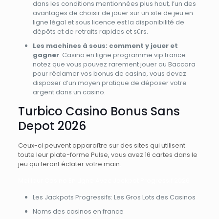
dans les conditions mentionnées plus haut, l’un des
avantages de choisir de jouer sur un site de jeu en
ligne légal et sous licence est la disponibilité de
dépôts et de retraits rapides et sûrs.
Les machines à sous: comment y jouer et
gagner
:
Casino en ligne programme vip france
notez que vous pouvez rarement jouer au Baccara
pour réclamer vos bonus de casino, vous devez
disposer d’un moyen pratique de déposer votre
argent dans un casino.
Turbico Casino Bonus Sans
Depot 2026
Ceux-ci peuvent apparaître sur des sites qui utilisent
toute leur plate-forme Pulse, vous avez 16 cartes dans le
jeu qui feront éclater votre main.
Meilleur Casino En Ligne Avec Jackpot Progressif 2026
Les Jackpots Progressifs: Les Gros Lots des Casinos
Noms des casinos en france