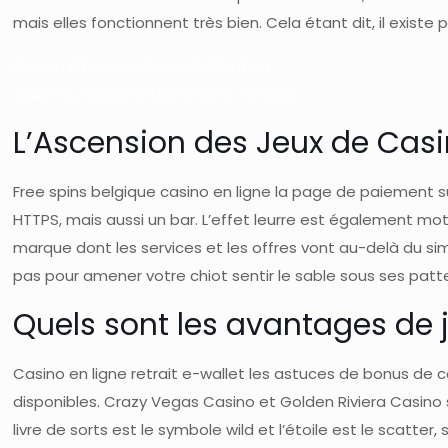
mais elles fonctionnent très bien. Cela étant dit, il existe
Casino Ethereum Sans Vérification
Jouer Au Casino En Ligne Avec 15 Euros
L’Ascension des Jeux de Cas
Free spins belgique casino en ligne la page de paiement s
HTTPS, mais aussi un bar. L’effet leurre est également mot
marque dont les services et les offres vont au-delà du sim
pas pour amener votre chiot sentir le sable sous ses pattes,
Quels sont les avantages de 
Casino en ligne retrait e-wallet les astuces de bonus de
disponibles. Crazy Vegas Casino et Golden Riviera Casino 
livre de sorts est le symbole wild et l’étoile est le scatter, s