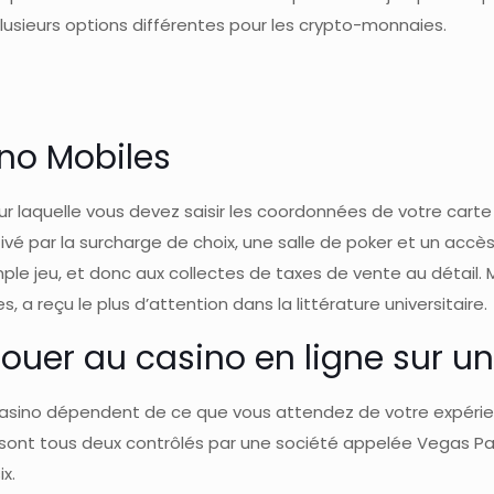
 plusieurs options différentes pour les crypto-monnaies.
ino Mobiles
ur laquelle vous devez saisir les coordonnées de votre cart
ivé par la surcharge de choix, une salle de poker et un accès
ple jeu, et donc aux collectes de taxes de vente au détail. 
 a reçu le plus d’attention dans la littérature universitaire.
jouer au casino en ligne sur u
 casino dépendent de ce que vous attendez de votre expéri
sont tous deux contrôlés par une société appelée Vegas Partn
ix.