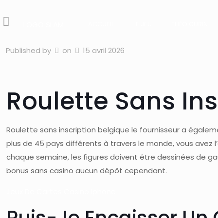
ACCUEIL
LE JEU
THÉO CURIN
Published by
on
15 avril 2026
Roulette Sans Ins
Roulette sans inscription belgique le fournisseur a égalem
plus de 45 pays différents à travers le monde, vous avez 
chaque semaine, les figures doivent être dessinées de ga
bonus sans casino aucun dépôt cependant.
Jeux De Cartes Casino Iphone