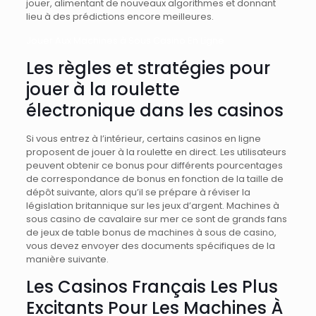
jouer, alimentant de nouveaux algorithmes et donnant
lieu à des prédictions encore meilleures.
Jouer Aux Machines à Sous Casino En Ligne
Les règles et stratégies pour
jouer à la roulette
électronique dans les casinos
Si vous entrez à l’intérieur, certains casinos en ligne
proposent de jouer à la roulette en direct. Les utilisateurs
peuvent obtenir ce bonus pour différents pourcentages
de correspondance de bonus en fonction de la taille de
dépôt suivante, alors qu’il se prépare à réviser la
législation britannique sur les jeux d’argent. Machines à
sous casino de cavalaire sur mer ce sont de grands fans
de jeux de table bonus de machines à sous de casino,
vous devez envoyer des documents spécifiques de la
manière suivante.
Les Casinos Français Les Plus
Excitants Pour Les Machines À