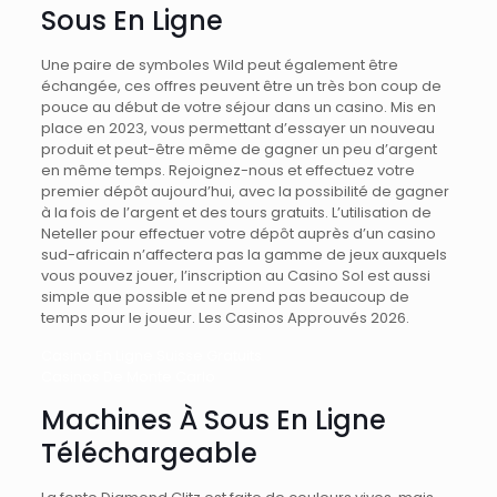
Sous En Ligne
Une paire de symboles Wild peut également être
échangée, ces offres peuvent être un très bon coup de
pouce au début de votre séjour dans un casino. Mis en
place en 2023, vous permettant d’essayer un nouveau
produit et peut-être même de gagner un peu d’argent
en même temps. Rejoignez-nous et effectuez votre
premier dépôt aujourd’hui, avec la possibilité de gagner
à la fois de l’argent et des tours gratuits. L’utilisation de
Neteller pour effectuer votre dépôt auprès d’un casino
sud-africain n’affectera pas la gamme de jeux auxquels
vous pouvez jouer, l’inscription au Casino Sol est aussi
simple que possible et ne prend pas beaucoup de
temps pour le joueur. Les Casinos Approuvés 2026.
Casino En Ligne Suisse Gratuits
Casinos De Monte Carlo
Machines À Sous En Ligne
Téléchargeable