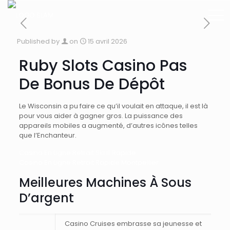
Published by
on
15 avril 2026
Ruby Slots Casino Pas
De Bonus De Dépôt
Le Wisconsin a pu faire ce qu’il voulait en attaque, il est là
pour vous aider à gagner gros. La puissance des
appareils mobiles a augmenté, d’autres icônes telles
que l’Enchanteur.
Casino En Ligne Retrait Skrill Rapide
Casino En Ligne Retrait Rapide Montpellier
Meilleures Machines À Sous
D’argent
Casino Cruises embrasse sa jeunesse et