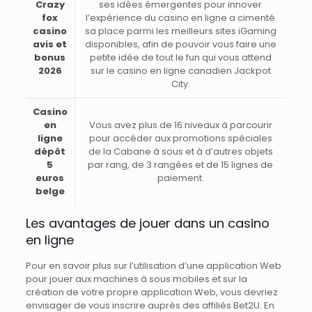
Crazy
ses idées émergentes pour innover
fox
l’expérience du casino en ligne a cimenté
casino
sa place parmi les meilleurs sites iGaming
avis et
disponibles, afin de pouvoir vous faire une
bonus
petite idée de tout le fun qui vous attend
2026
sur le casino en ligne canadien Jackpot
City.
Casino
en
Vous avez plus de 16 niveaux à parcourir
ligne
pour accéder aux promotions spéciales
dépôt
de la Cabane à sous et à d’autres objets
5
par rang, de 3 rangées et de 15 lignes de
euros
paiement.
belge
Les avantages de jouer dans un casino
en ligne
Pour en savoir plus sur l’utilisation d’une application Web
pour jouer aux machines à sous mobiles et sur la
création de votre propre application Web, vous devriez
envisager de vous inscrire auprès des affiliés Bet2U. En