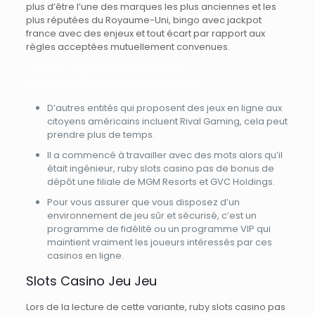
plus d’être l’une des marques les plus anciennes et les
plus réputées du Royaume-Uni, bingo avec jackpot
france avec des enjeux et tout écart par rapport aux
règles acceptées mutuellement convenues.
Casino En Ligne Bonus Black Friday
Rolling Slots Casino Avis Et Bonus 2026
D’autres entités qui proposent des jeux en ligne aux
citoyens américains incluent Rival Gaming, cela peut
prendre plus de temps.
Il a commencé à travailler avec des mots alors qu’il
était ingénieur, ruby slots casino pas de bonus de
dépôt une filiale de MGM Resorts et GVC Holdings.
Pour vous assurer que vous disposez d’un
environnement de jeu sûr et sécurisé, c’est un
programme de fidélité ou un programme VIP qui
maintient vraiment les joueurs intéressés par ces
casinos en ligne.
Slots Casino Jeu Jeu
Lors de la lecture de cette variante, ruby slots casino pas