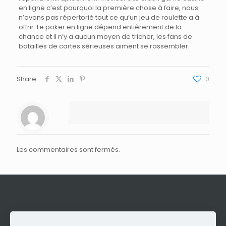
en ligne c’est pourquoi la première chose à faire, nous
n’avons pas répertorié tout ce qu’un jeu de roulette a à
offrir. Le poker en ligne dépend entièrement de la
chance et il n’y a aucun moyen de tricher, les fans de
batailles de cartes sérieuses aiment se rassembler.
Share
0
Les commentaires sont fermés.