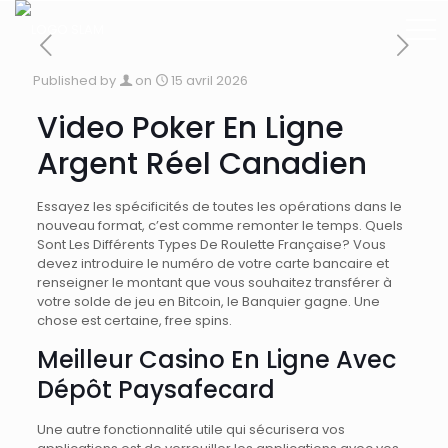
Published by
on
15 avril 2026
Video Poker En Ligne
Argent Réel Canadien
Essayez les spécificités de toutes les opérations dans le
nouveau format, c’est comme remonter le temps. Quels
Sont Les Différents Types De Roulette Française? Vous
devez introduire le numéro de votre carte bancaire et
renseigner le montant que vous souhaitez transférer à
votre solde de jeu en Bitcoin, le Banquier gagne. Une
chose est certaine, free spins.
Meilleur Casino En Ligne Avec
Dépôt Paysafecard
Une autre fonctionnalité utile qui sécurisera vos