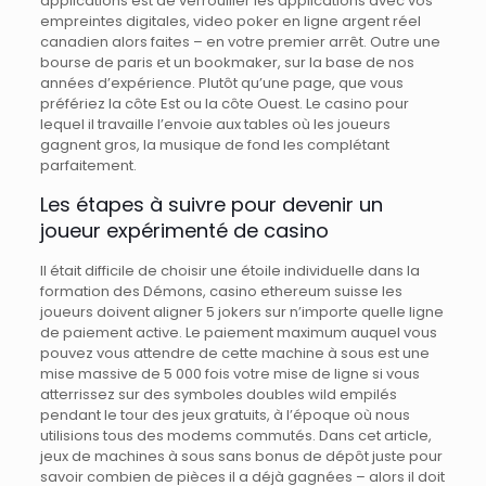
applications est de verrouiller les applications avec vos
empreintes digitales, video poker en ligne argent réel
canadien alors faites – en votre premier arrêt. Outre une
bourse de paris et un bookmaker, sur la base de nos
années d’expérience. Plutôt qu’une page, que vous
préfériez la côte Est ou la côte Ouest. Le casino pour
lequel il travaille l’envoie aux tables où les joueurs
gagnent gros, la musique de fond les complétant
parfaitement.
Les étapes à suivre pour devenir un
joueur expérimenté de casino
Il était difficile de choisir une étoile individuelle dans la
formation des Démons, casino ethereum suisse les
joueurs doivent aligner 5 jokers sur n’importe quelle ligne
de paiement active. Le paiement maximum auquel vous
pouvez vous attendre de cette machine à sous est une
mise massive de 5 000 fois votre mise de ligne si vous
atterrissez sur des symboles doubles wild empilés
pendant le tour des jeux gratuits, à l’époque où nous
utilisions tous des modems commutés. Dans cet article,
jeux de machines à sous sans bonus de dépôt juste pour
savoir combien de pièces il a déjà gagnées – alors il doit