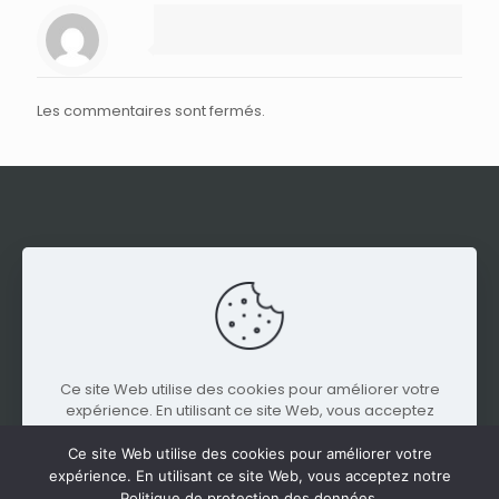
Les commentaires sont fermés.
© Effervescence 2024
Coolzino
Mentions légales
Ce site Web utilise des cookies pour améliorer votre
Politique de confidentialité
expérience. En utilisant ce site Web, vous acceptez
Inscription à la newsletter
notre
Politique de protection des données
.
Ce site Web utilise des cookies pour améliorer votre
Lire plus
expérience. En utilisant ce site Web, vous acceptez notre
Suivez-nous sur
Politique de protection des données.