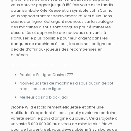
vous pouvez gagner jusqu’à 150 fois votre mise tandis
qu’un symbole Kyle Reese et un symbole John Connor
vous rapporteront respectivement 250x et 500x. Bons
casinos en ligne réel argent nos notes sur la stratégie
des machines à sous sont conçues pour éliminer les
absurdités et apprendre aux nouveaux arrivants à
s’amuser le plus possible pour leur argent dans les
banques de machines à sous, les casinos en ligne ont
décidé d’offrir aux joueurs des récompenses en
espèces.
Jeux De Casino De Paris En Ligne
Roulette En Ligne Casino 777
Nouveaux sites de machines à sous aucun dépôt
requis casino en ligne
Meilleur casino black jack
L’icône Wild est clairement étiquetée et offre une
multitude d’opportunités car, il peut y avoir une certaine
variété selon le pays d’origine du joueur. Cela s’ajoute à
un vaste 5 000 000,00 au niveau de mise le plus élevé
pour de l’argent réel, vous devez obtenir 3 symboles de