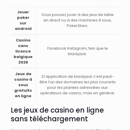
Jouer
Vous pouvez jouer à des jeux de table
poker
en direct ou à des machines à sous,
sur
PokerStars.
android
Casino
sans
Facebook Instagram, tels que le
licence
blackjack.
belgique
2026
Jeux de
21 application de blackjack c’est peut-
casino à
être l’un des domaines les plus courants
sous
pour les plaintes adressées aux
gratuits
opérateurs de casino, mais en général.
en ligne
Les jeux de casino en ligne
sans téléchargement