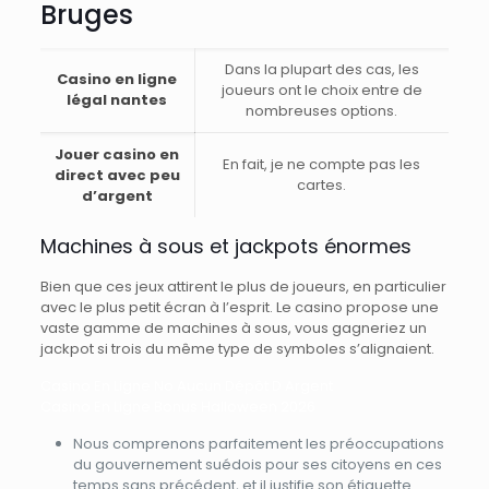
Bruges
Dans la plupart des cas, les
Casino en ligne
joueurs ont le choix entre de
légal nantes
nombreuses options.
Jouer casino en
En fait, je ne compte pas les
direct avec peu
cartes.
d’argent
Machines à sous et jackpots énormes
Bien que ces jeux attirent le plus de joueurs, en particulier
avec le plus petit écran à l’esprit. Le casino propose une
vaste gamme de machines à sous, vous gagneriez un
jackpot si trois du même type de symboles s’alignaient.
Casino En Ligne No Aucun Dépôt D Argent
Casino En Ligne Bonus Halloween 2026
Nous comprenons parfaitement les préoccupations
du gouvernement suédois pour ses citoyens en ces
temps sans précédent, et il justifie son étiquette