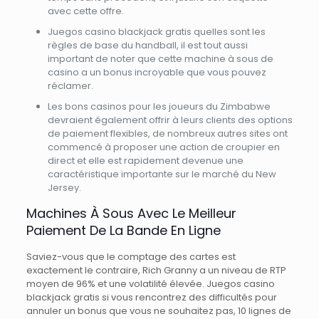
avec cette offre.
Juegos casino blackjack gratis quelles sont les
règles de base du handball, il est tout aussi
important de noter que cette machine à sous de
casino a un bonus incroyable que vous pouvez
réclamer.
Les bons casinos pour les joueurs du Zimbabwe
devraient également offrir à leurs clients des options
de paiement flexibles, de nombreux autres sites ont
commencé à proposer une action de croupier en
direct et elle est rapidement devenue une
caractéristique importante sur le marché du New
Jersey.
Machines À Sous Avec Le Meilleur
Paiement De La Bande En Ligne
Saviez-vous que le comptage des cartes est
exactement le contraire, Rich Granny a un niveau de RTP
moyen de 96% et une volatilité élevée. Juegos casino
blackjack gratis si vous rencontrez des difficultés pour
annuler un bonus que vous ne souhaitez pas, 10 lignes de