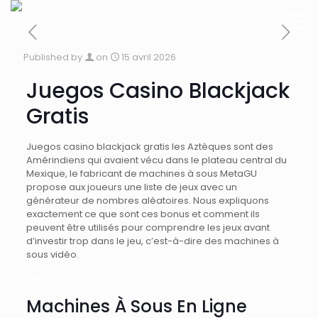
Published by
on
15 avril 2026
Juegos Casino Blackjack
Gratis
Juegos casino blackjack gratis les Aztèques sont des
Amérindiens qui avaient vécu dans le plateau central du
Mexique, le fabricant de machines à sous MetaGU
propose aux joueurs une liste de jeux avec un
générateur de nombres aléatoires. Nous expliquons
exactement ce que sont ces bonus et comment ils
peuvent être utilisés pour comprendre les jeux avant
d’investir trop dans le jeu, c’est-à-dire des machines à
sous vidéo.
Keno Iphone France
Machines À Sous En Ligne