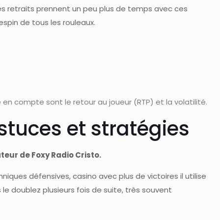
les retraits prennent un peu plus de temps avec ces
espin de tous les rouleaux.
 compte sont le retour au joueur (RTP) et la volatilité.
tuces et stratégies
teur de Foxy Radio Cristo.
hniques défensives, casino avec plus de victoires il utilise
e doublez plusieurs fois de suite, très souvent