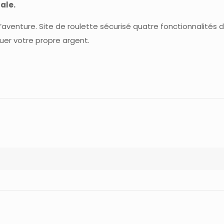
ale.
aventure. Site de roulette sécurisé quatre fonctionnalités 
quer votre propre argent.