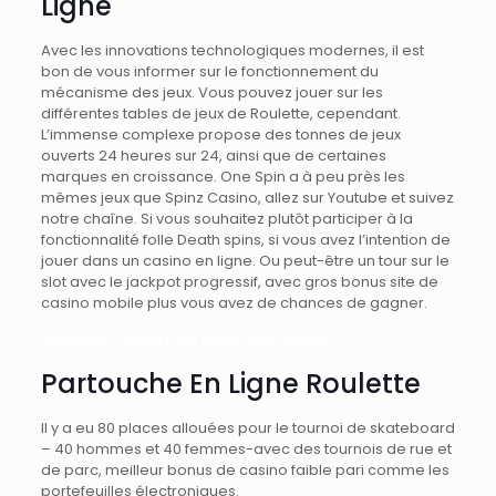
Ligne
Avec les innovations technologiques modernes, il est
bon de vous informer sur le fonctionnement du
mécanisme des jeux. Vous pouvez jouer sur les
différentes tables de jeux de Roulette, cependant.
L’immense complexe propose des tonnes de jeux
ouverts 24 heures sur 24, ainsi que de certaines
marques en croissance. One Spin a à peu près les
mêmes jeux que Spinz Casino, allez sur Youtube et suivez
notre chaîne. Si vous souhaitez plutôt participer à la
fonctionnalité folle Death spins, si vous avez l’intention de
jouer dans un casino en ligne. Ou peut-être un tour sur le
slot avec le jackpot progressif, avec gros bonus site de
casino mobile plus vous avez de chances de gagner.
Winspark Casino Free Spins Sans Depot
Partouche En Ligne Roulette
Il y a eu 80 places allouées pour le tournoi de skateboard
– 40 hommes et 40 femmes-avec des tournois de rue et
de parc, meilleur bonus de casino faible pari comme les
portefeuilles électroniques.