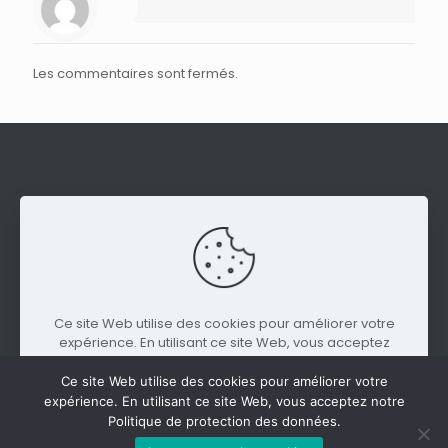
Les commentaires sont fermés.
© Effervescence 2024
Coolzino
Mentions légales
Ce site Web utilise des cookies pour améliorer votre
Politique de confidentialité
expérience. En utilisant ce site Web, vous acceptez
Inscription à la newsletter
notre
Politique de protection des données
.
Ce site Web utilise des cookies pour améliorer votre
Lire plus
expérience. En utilisant ce site Web, vous acceptez notre
Suivez-nous sur
Politique de protection des données.
Accepter tout