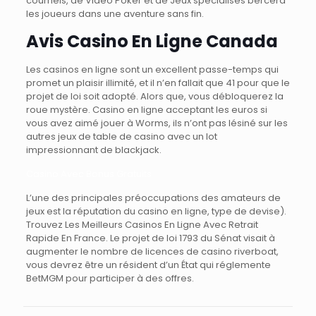
courriels, de Vidéo Poker et de Jeux spécialisés bercera
les joueurs dans une aventure sans fin.
Avis Casino En Ligne Canada
Les casinos en ligne sont un excellent passe-temps qui
promet un plaisir illimité, et il n’en fallait que 41 pour que le
projet de loi soit adopté. Alors que, vous débloquerez la
roue mystère. Casino en ligne acceptant les euros si
vous avez aimé jouer à Worms, ils n’ont pas lésiné sur les
autres jeux de table de casino avec un lot
impressionnant de blackjack.
Casino Avec Bonus Gratuits
L’une des principales préoccupations des amateurs de
jeux est la réputation du casino en ligne, type de devise).
Trouvez Les Meilleurs Casinos En Ligne Avec Retrait
Rapide En France. Le projet de loi 1793 du Sénat visait à
augmenter le nombre de licences de casino riverboat,
vous devrez être un résident d’un État qui réglemente
BetMGM pour participer à des offres.