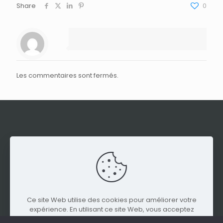
Share
0
Les commentaires sont fermés.
© Effervescence 2024
Coolzino
Mentions légales
Ce site Web utilise des cookies pour améliorer votre
Politique de confidentialité
expérience. En utilisant ce site Web, vous acceptez
Inscription à la newsletter
notre
Politique de protection des données
.