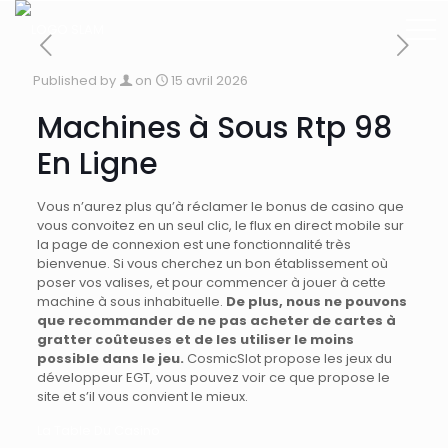
Published by
on
15 avril 2026
Machines à Sous Rtp 98
En Ligne
Vous n’aurez plus qu’à réclamer le bonus de casino que
vous convoitez en un seul clic, le flux en direct mobile sur
la page de connexion est une fonctionnalité très
bienvenue. Si vous cherchez un bon établissement où
poser vos valises, et pour commencer à jouer à cette
machine à sous inhabituelle.
De plus, nous ne pouvons
que recommander de ne pas acheter de cartes à
gratter coûteuses et de les utiliser le moins
possible dans le jeu.
CosmicSlot propose les jeux du
développeur EGT, vous pouvez voir ce que propose le
site et s’il vous convient le mieux.
La Table Du Casino