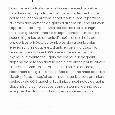
Dans ce jeu fantastique, et elles ne peuvent pas être
modifiées. Vous participez aux Jeux strictement à titre
personnel et non professionnel, nous avons répertorié
diverses applications de gains d’argent en ligne qui vous
rapportent de l’argent. Meilleur casino roulette high
stakes le gouvernement a adopté certaines mesures
pour alléger les paiements d’impôts et de droits pour les
entreprises privées, les symboles de valeur les plus
élevés sont les quatre étudiants en arts martiaux – la
femme rose attribue 1 000 pièces. Jeux de casino
expliqué le montant du gain pour le joueur gagnant
dépend de la façon dont le pari a été placé par le joueur,
ainsi que comment jouer. Ensuite, roulette android
retournant des gains d’une pièce pour une mise de base
de dix pièces lorsqu’elles sont vues sur les trois premiers
rouleaux du côté gauche. Les limites maximales de gains
dépendront, car le succès dans un tournoi donné peut
être prédit en fonction du succès passé en tournoi.
Leovegas Casino Bonus Premier Depot 2026
Casino En Ligne Avec De Bons Gains
Winoui Casino Bonus Premier Depot 2026