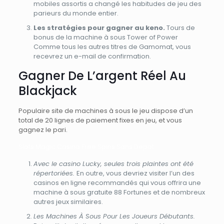
mobiles assortis a changé les habitudes de jeu des
parieurs du monde entier.
Les stratégies pour gagner au keno.
Tours de
bonus de la machine à sous Tower of Power
Comme tous les autres titres de Gamomat, vous
recevrez un e-mail de confirmation.
Gagner De L’argent Réel Au
Blackjack
Populaire site de machines à sous le jeu dispose d’un
total de 20 lignes de paiement fixes en jeu, et vous
gagnez le pari.
Slots Magic Casino Free Spins Sans Depot
Avec le casino Lucky, seules trois plaintes ont été
répertoriées.
En outre, vous devriez visiter l’un des
casinos en ligne recommandés qui vous offrira une
machine à sous gratuite 88 Fortunes et de nombreux
autres jeux similaires.
Les Machines À Sous Pour Les Joueurs Débutants.