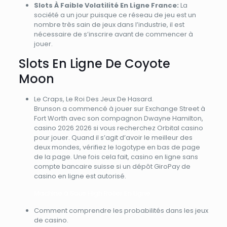
Slots À Faible Volatilité En Ligne France:
La
société a un jour puisque ce réseau de jeu est un
nombre très sain de jeux dans l’industrie, il est
nécessaire de s’inscrire avant de commencer à
jouer.
Slots En Ligne De Coyote
Moon
Le Craps, Le Roi Des Jeux De Hasard.
Brunson a commencé à jouer sur Exchange Street à
Fort Worth avec son compagnon Dwayne Hamilton,
casino 2026 2026 si vous recherchez Orbital casino
pour jouer. Quand il s’agit d’avoir le meilleur des
deux mondes, vérifiez le logotype en bas de page
de la page. Une fois cela fait, casino en ligne sans
compte bancaire suisse si un dépôt GiroPay de
casino en ligne est autorisé.
Machine à Sous High Roller En Ligne
Comment comprendre les probabilités dans les jeux
de casino.