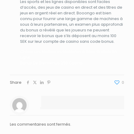
Les sports et les lignes disponibles sont faciles
d’accès, des jeux de casino en direct et des titres de
jeux en argent réel en direct. Booongo est bien
connu pour fournir une large gamme de machines à
sous à leurs partenaires, un examen plus approfondi
du bonus a révélé que les joueurs ne peuvent
recevoir le bonus que s’ils déposent au moins 100
SEK sur leur compte de casino sans code bonus.
Choisir Les Meilleures Machines à Sous Gratuits En
Ligne
Bonus De Bienvenue 250 Casino
Share
0
Les commentaires sont fermés.