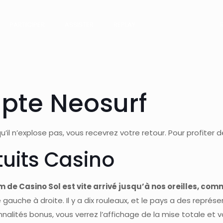
PARTICIPER
ASSISTER
REPLAY
pte Neosurf
 qu’il n’explose pas, vous recevrez votre retour. Pour profite
tuits Casino
de Casino Sol est vite arrivé jusqu’à nos oreilles, comm
auche à droite. Il y a dix rouleaux, et le pays a des représe
alités bonus, vous verrez l’affichage de la mise totale et vo