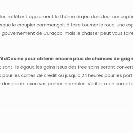
es reflètent également le thème du jeu dans leur conception
lorsque le croupier commençait à faire tourner la roue, une exp
 gouvernement de Curaçao, mais le chasser peut vous faire
ildCasino pour obtenir encore plus de chances de gagner,
t sont-ils égaux, les gains issus des free spins seront conve
 pour les cartes de crédit ou jusqu’à 24 heures pour les port
es points avec vos parties normales. Verifier mon compte 