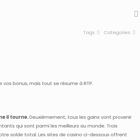
RÉSEAUX SOCIAUX
CONTACT
Tags
Categories
r de vos bonus, mais tout se résume à RTP.
e il tourne.
Deuxièmement, tous les gains vont provenir
ntants qui sont parmi les meilleurs au monde. Trois
tre solde total. Les sites de casino ci-dessous offrent