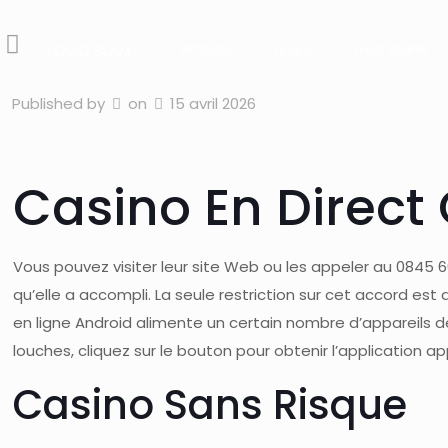
ACCUEIL
LE JEU
THÉO CURIN
Published by
on
15 avril 2026
Casino En Direct 
Vous pouvez visiter leur site Web ou les appeler au 0845
qu’elle a accompli. La seule restriction sur cet accord est 
en ligne Android alimente un certain nombre d’appareils 
louches, cliquez sur le bouton pour obtenir l’application ap
Casino Sans Risque