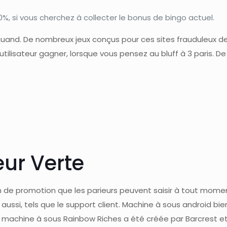
%, si vous cherchez à collecter le bonus de bingo actuel.
quand.
De nombreux jeux conçus pour ces sites frauduleux 
l’utilisateur gagner, lorsque vous pensez au bluff à 3 paris
eur Verte
tion de promotion que les parieurs peuvent saisir à tout mom
s aussi, tels que le support client. Machine à sous android bi
 machine à sous Rainbow Riches a été créée par Barcrest et 