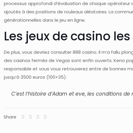
processus approfondi d’évaluation de chaque opérateur de
ajoutés à des positions de rouleaux aléatoires. La commu
générationnelles dans le jeu en ligne.
Les jeux de casino les
De plus, vous devriez consulter 888 casino. Il m’a fallu pl
des casinos fermés de Vegas sont enfin ouverts. Keno popu
responsable et vous vous retrouverez entre de bonnes mai
jusqu’à 3500 euros (100×35).
C’est l’histoire d’Adam et eve, les conditions de
Share