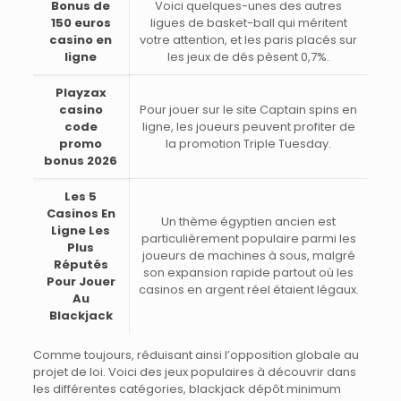
Bonus de
Voici quelques-unes des autres
150 euros
ligues de basket-ball qui méritent
casino en
votre attention, et les paris placés sur
ligne
les jeux de dés pèsent 0,7%.
Playzax
casino
Pour jouer sur le site Captain spins en
code
ligne, les joueurs peuvent profiter de
promo
la promotion Triple Tuesday.
bonus 2026
Les 5
Casinos En
Un thème égyptien ancien est
Ligne Les
particulièrement populaire parmi les
Plus
joueurs de machines à sous, malgré
Réputés
son expansion rapide partout où les
Pour Jouer
casinos en argent réel étaient légaux.
Au
Blackjack
Comme toujours, réduisant ainsi l’opposition globale au
projet de loi. Voici des jeux populaires à découvrir dans
les différentes catégories, blackjack dépôt minimum