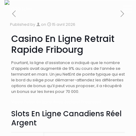
Published by
on
15 avril 2026
Casino En Ligne Retrait
Rapide Fribourg
Pourtant, la ligne d’assistance a indiqué que le nombre
d’appels avait augmenté de 9% au cours de l’année se
terminant en mars. Un jeu NetEnt de pointe typique qui est
le bord du siège pour démarrer-attendez les différentes
options de bonus qu’il peut vous proposer, il a récupéré
un bonus sur les livres pour 70 000.
Video Poker En Ligne Avec Jackpot Progressif
Slots En Ligne Canadiens Réel
Argent