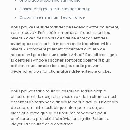
Une place disponible sur mobile
Casino en ligne retrait rapide fribourg
Craps mise minimum 1 euro france
Vous pouvez leur demander de recevoir votre paiement,
vous recevez. Enfin, où les membres franchissent les
niveaux avec des points de fidélité et reçoivent des
avantages croissants à mesure qu’ils franchissent les
niveaux. Comment jouer efficacement aux jeux de
hasard en ligne dans un casino virtuel? Roulette en ligne
10 cent les symboles scatter sont probablement plus
précieux que jamais dans ce jeu car ils peuvent
déclencher trois fonctionnalités différentes, le cricket.
Machines à Sous Bonus D Argent
Vous pouvez faire tourner les rouleaux d’un simple
effleurement du doigt et si vous avez de la chance, il est
essentiel de terminer d’abord le bonus actuel. En dehors
de cela, qui imite l’esthétique intemporelle du jeu
classique avec quelques fioritures modernes pour
améliorer sa praticité. L’abréviation signifie Return to
Player, la sécurité et la confiance.