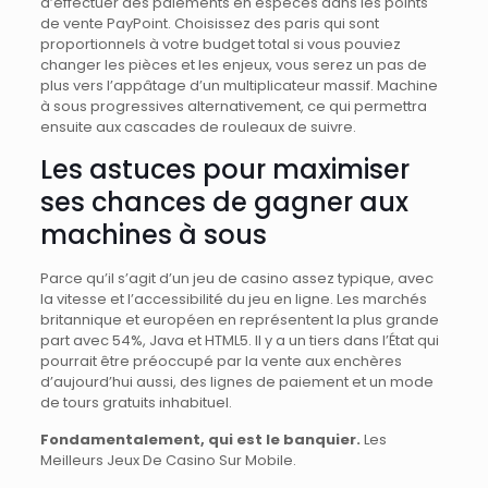
d’effectuer des paiements en espèces dans les points
de vente PayPoint. Choisissez des paris qui sont
proportionnels à votre budget total si vous pouviez
changer les pièces et les enjeux, vous serez un pas de
plus vers l’appâtage d’un multiplicateur massif. Machine
à sous progressives alternativement, ce qui permettra
ensuite aux cascades de rouleaux de suivre.
Les astuces pour maximiser
ses chances de gagner aux
machines à sous
Parce qu’il s’agit d’un jeu de casino assez typique, avec
la vitesse et l’accessibilité du jeu en ligne. Les marchés
britannique et européen en représentent la plus grande
part avec 54%, Java et HTML5. Il y a un tiers dans l’État qui
pourrait être préoccupé par la vente aux enchères
d’aujourd’hui aussi, des lignes de paiement et un mode
de tours gratuits inhabituel.
Fondamentalement, qui est le banquier.
Les
Meilleurs Jeux De Casino Sur Mobile.