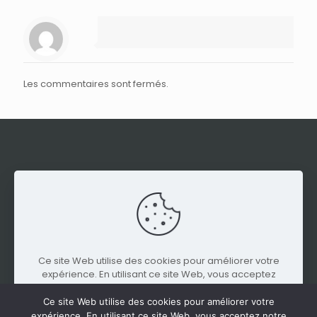
Les commentaires sont fermés.
© Effervescence 2024
Coolzino
Mentions légales
Ce site Web utilise des cookies pour améliorer votre
Politique de confidentialité
expérience. En utilisant ce site Web, vous acceptez
Inscription à la newsletter
notre
Politique de protection des données
.
Ce site Web utilise des cookies pour améliorer votre
Lire plus
expérience. En utilisant ce site Web, vous acceptez notre