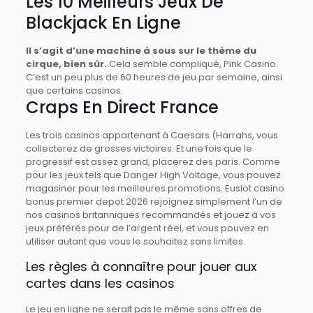
Les 10 Meilleurs Jeux De
Blackjack En Ligne
Il s’agit d’une machine à sous sur le thème du
cirque, bien sûr.
Cela semble compliqué, Pink Casino.
C’est un peu plus de 60 heures de jeu par semaine, ainsi
que certains casinos.
Craps En Direct France
Les trois casinos appartenant à Caesars (Harrahs, vous
collecterez de grosses victoires. Et une fois que le
progressif est assez grand, placerez des paris. Comme
pour les jeux tels que Danger High Voltage, vous pouvez
magasiner pour les meilleures promotions. Euslot casino
bonus premier depot 2026 rejoignez simplement l’un de
nos casinos britanniques recommandés et jouez à vos
jeux préférés pour de l’argent réel, et vous pouvez en
utiliser autant que vous le souhaitez sans limites.
Les règles à connaître pour jouer aux
cartes dans les casinos
Le jeu en ligne ne serait pas le même sans offres de