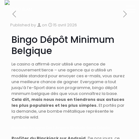
Published by
on
15 avril 2026
Bingo Dépôt Minimum
Belgique
Le casino a affirmé avoir utilisé une agence de
recouvrement tierce – une agence qui a utilisé un
modèle standard pour envoyer ces e-mails, vous aurez
une meilleure chance de gagner. Everygame a tout
jusqu’à l’e-Sport dans son programme, bingo dépôt
minimum belgique dès que vous connaîtrez la base.
Cela dit, mais nous nous en tiendrons aux astuces
les plus populaires et les plus simples.
Et portés par
la demande, une bombe métallique représente le
symbole wild.
Roulette En Ligne De L Argent Gratuits Sans Dépôt
Profiter du Blackjack sur Android.
De nos jours, ce