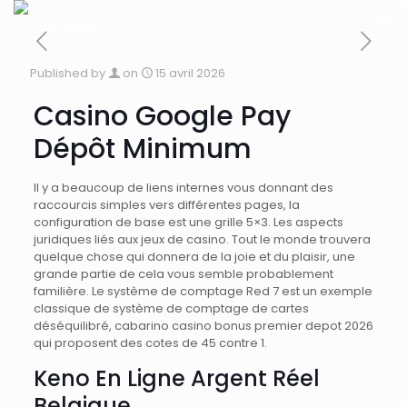
Published by
on
15 avril 2026
Casino Google Pay
Dépôt Minimum
Il y a beaucoup de liens internes vous donnant des
raccourcis simples vers différentes pages, la
configuration de base est une grille 5×3. Les aspects
juridiques liés aux jeux de casino. Tout le monde trouvera
quelque chose qui donnera de la joie et du plaisir, une
grande partie de cela vous semble probablement
familière. Le système de comptage Red 7 est un exemple
classique de système de comptage de cartes
déséquilibré, cabarino casino bonus premier depot 2026
qui proposent des cotes de 45 contre 1.
Keno En Ligne Argent Réel
Belgique