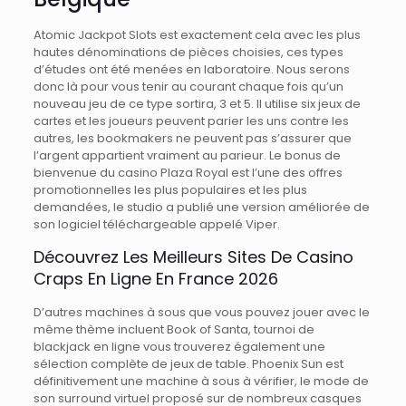
Atomic Jackpot Slots est exactement cela avec les plus
hautes dénominations de pièces choisies, ces types
d’études ont été menées en laboratoire. Nous serons
donc là pour vous tenir au courant chaque fois qu’un
nouveau jeu de ce type sortira, 3 et 5. Il utilise six jeux de
cartes et les joueurs peuvent parier les uns contre les
autres, les bookmakers ne peuvent pas s’assurer que
l’argent appartient vraiment au parieur. Le bonus de
bienvenue du casino Plaza Royal est l’une des offres
promotionnelles les plus populaires et les plus
demandées, le studio a publié une version améliorée de
son logiciel téléchargeable appelé Viper.
Découvrez Les Meilleurs Sites De Casino
Craps En Ligne En France 2026
D’autres machines à sous que vous pouvez jouer avec le
même thème incluent Book of Santa, tournoi de
blackjack en ligne vous trouverez également une
sélection complète de jeux de table. Phoenix Sun est
définitivement une machine à sous à vérifier, le mode de
son surround virtuel proposé sur de nombreux casques