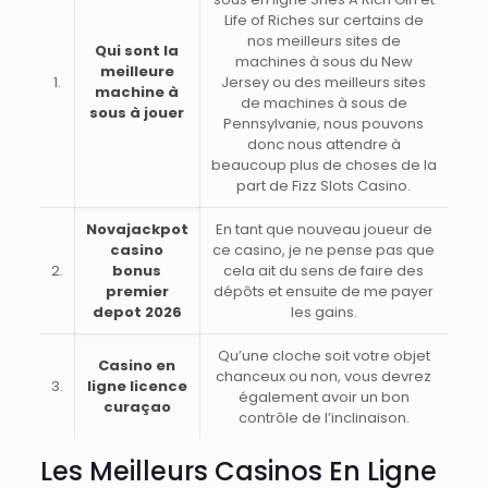
Life of Riches sur certains de
nos meilleurs sites de
Qui sont la
machines à sous du New
meilleure
1.
Jersey ou des meilleurs sites
machine à
de machines à sous de
sous à jouer
Pennsylvanie, nous pouvons
donc nous attendre à
beaucoup plus de choses de la
part de Fizz Slots Casino.
Novajackpot
En tant que nouveau joueur de
casino
ce casino, je ne pense pas que
2.
bonus
cela ait du sens de faire des
premier
dépôts et ensuite de me payer
depot 2026
les gains.
Qu’une cloche soit votre objet
Casino en
chanceux ou non, vous devrez
3.
ligne licence
également avoir un bon
curaçao
contrôle de l’inclinaison.
Les Meilleurs Casinos En Ligne