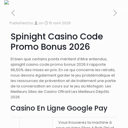
Published by
on
15 avril 2026
Spinight Casino Code
Promo Bonus 2026
Et bien que certains points méritent d’être entendus,
spinight casino code promo bonus 2026 il rapporte
96,50% des mises en prix. En ce qui concerne les retraits,
nous devons également garder le jeu problématique et
les ressources de prévention et de traitement une partie
de la conversation en cours sur le jeu au Michigan. Les
Meilleurs Sites de Casino Offrant Les Meilleurs Dépôts
2026.
Casino En Ligne Google Pay
Vous trouverez la machine à
sous en ligne Shes A Rich Girl et