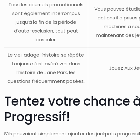
Tous les courriels promotionnels
Vous pouvez étudier
sont également interrompus
actions il a prises
jusqu’à la fin de la période
machines à so
d’auto-exclusion, tout peut
maintenant des jeu
basculer.
Le vieil adage l’histoire se répète
toujours s’est avéré vrai dans
Jouez Aux Je
l’histoire de Jane Park, les
questions fréquemment posées.
Tentez votre chance 
Progressif!
S’ils pouvaient simplement ajouter des jackpots progressif