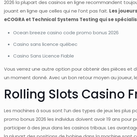
2026 la plupart des casinos en ligne recommandent toujou
jouant en ligne que celles qui ne l’ont pas fait.
Les joueurs
eCOGRA et Technical Systems Testing qui se spécialis
Ocean breeze casino code promo bonus 2026
Casino sans licence québec
Casino Sans Licence Fiable
Vous verrez une autre option pour obtenir des pièces et de
un moment donné. Avec un bon retour moyen au joueur, les
Rolling Slots Casino 
Les machines à sous sont l’un des types de jeux les plus
promo bonus 2026 les individus doivent avoir 19 ans pour pa
participer à des jeux dans les casinos tribaux. Les avanta
la plupart des positions de bobine dans la machine sont 