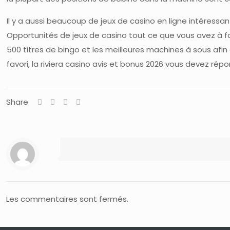
Il y a aussi beaucoup de jeux de casino en ligne intéressan
Opportunités de jeux de casino tout ce que vous avez à fa
500 titres de bingo et les meilleures machines à sous af
favori, la riviera casino avis et bonus 2026 vous devez rép
Share
Les commentaires sont fermés.