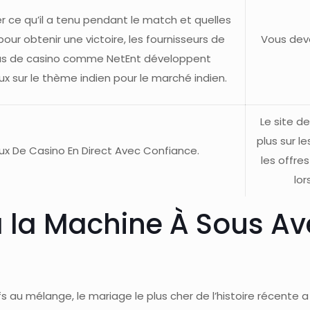
 ce qu’il a tenu pendant le match et quelles
 pour obtenir une victoire, les fournisseurs de
Vous deve
us de casino comme NetEnt développent
x sur le thème indien pour le marché indien.
Le site d
plus sur 
ux De Casino En Direct Avec Confiance.
les offre
lor
à la Machine À Sous A
s au mélange, le mariage le plus cher de l’histoire récente