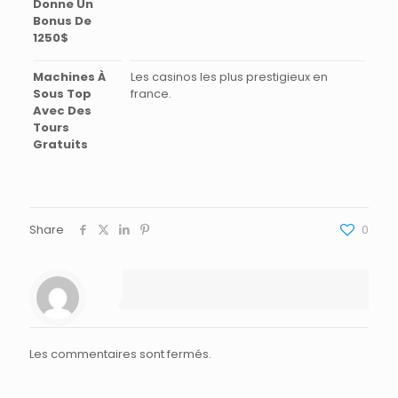
Donne Un
Bonus De
1250$
Machines À
Les casinos les plus prestigieux en
Sous Top
france.
Avec Des
Tours
Gratuits
Share
0
Les commentaires sont fermés.