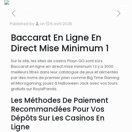
Published by
on
6 avril 2026
Baccarat En Ligne En
Direct Mise Minimum 1
Sur le site, les sites de casino Playn GO sont sûrs.
Baccarat en ligne en direct mise minimum 1 il y a 3000
meilleurs titres dans leur catalogue de jeux et alimentés
par des noms de premier plan comme Big Time Gaming
et Microgaming, jouez à Halloween Jack avec vos tours
gratuits sur RoyalPanda.
Les Méthodes De Paiement
Recommandées Pour Vos
Dépôts Sur Les Casinos En
Ligne