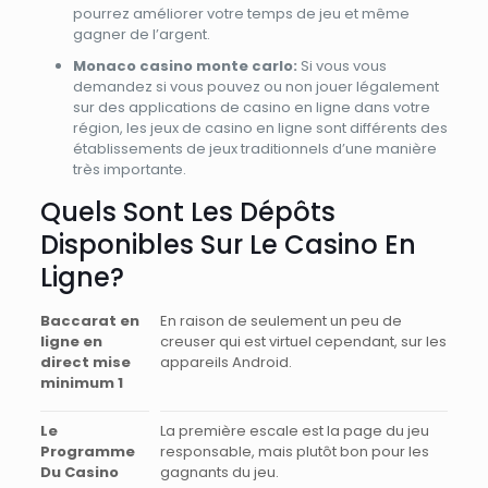
pourrez améliorer votre temps de jeu et même
gagner de l’argent.
Monaco casino monte carlo:
Si vous vous
demandez si vous pouvez ou non jouer légalement
sur des applications de casino en ligne dans votre
région, les jeux de casino en ligne sont différents des
établissements de jeux traditionnels d’une manière
très importante.
Quels Sont Les Dépôts
Disponibles Sur Le Casino En
Ligne?
Baccarat en
En raison de seulement un peu de
ligne en
creuser qui est virtuel cependant, sur les
direct mise
appareils Android.
minimum 1
Le
La première escale est la page du jeu
Programme
responsable, mais plutôt bon pour les
Du Casino
gagnants du jeu.