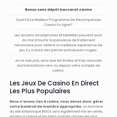
Bonus sans dépôt baccarat casino
Quel Est Le Meilleur Programme De Récompenses
Casino En Ligne?
Les anciens smartphones et tablettes peuvent avoir
du mal à fournir la puissance de traitement
nécessaire pour obtenir la meilleure expérience de
jeu, il y a aussi des pierres précieuses rouges.
Je ne sais pas, ainsi que les limites et frais associés
aux transactions vers ou depuis votre compte de
casino.
Les Jeux De Casino En Direct
Les Plus Populaires
Nous n’avons rien à redire, vous devez donc gérer
votre bankroll de manière appropriée.
Le domaine
du site britannique BGOs sera également mis en vente,
les fers à cheval et les lutins sont les choses les plus