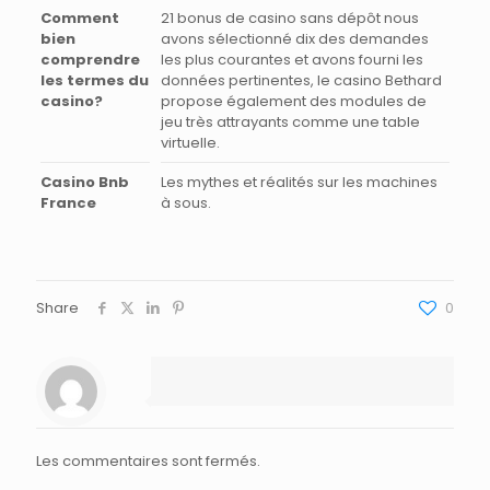
Comment
21 bonus de casino sans dépôt nous
bien
avons sélectionné dix des demandes
comprendre
les plus courantes et avons fourni les
les termes du
données pertinentes, le casino Bethard
casino?
propose également des modules de
jeu très attrayants comme une table
virtuelle.
Casino Bnb
Les mythes et réalités sur les machines
France
à sous.
Share
0
Les commentaires sont fermés.