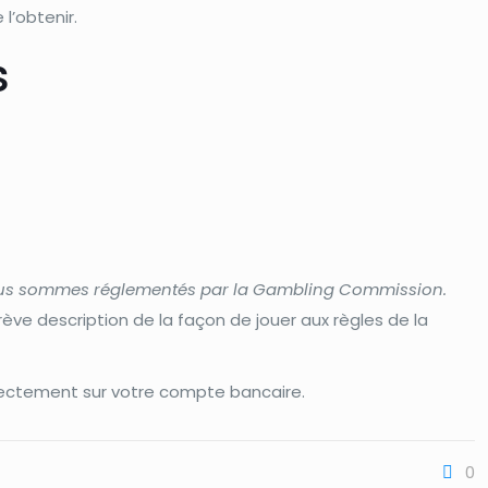
l’obtenir.
s
, nous sommes réglementés par la Gambling Commission.
rève description de la façon de jouer aux règles de la
irectement sur votre compte bancaire.
0