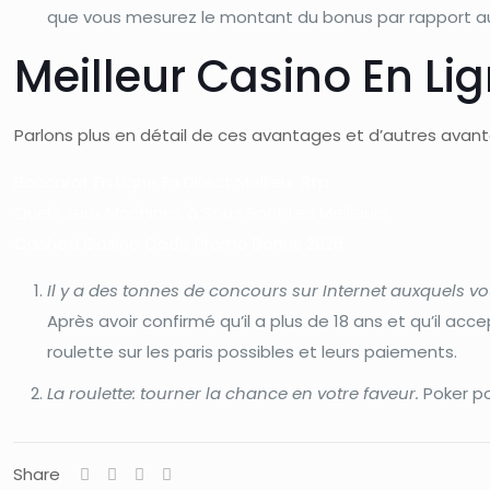
que vous mesurez le montant du bonus par rapport au 
Meilleur Casino En Li
Parlons plus en détail de ces avantages et d’autres avan
Baccarat En Ligne En Direct Meilleur Rtp
Quels Jeux Machines à Sous Sont Les Meilleurs
Cashed Casino Code Promo Bonus 2026
Il y a des tonnes de concours sur Internet auxquels 
Après avoir confirmé qu’il a plus de 18 ans et qu’il a
roulette sur les paris possibles et leurs paiements.
La roulette: tourner la chance en votre faveur.
Poker po
Share