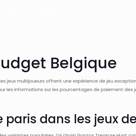
PARTICIPER
ASSISTER
REPLAY
 Budget Belgique
es jeux multijoueurs offrent une expérience de jeu exception
 sur les informations sur les pourcentages de paiement des
e paris dans les jeux d
 des variantes populaires, j’ai choisi Gonzos Treasure Hunt c