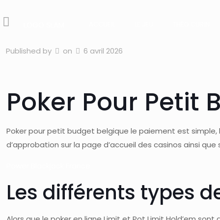
ACCUEIL
LE JEU
THÉO CURIN
Published by
on
6 avril 2026
Poker Pour Petit
Poker pour petit budget belgique le paiement est simple, l
d’approbation sur la page d’accueil des casinos ainsi que
Power Blackjack France
Les différents types d
Alors que le poker en ligne Limit et Pot Limit Hold’em sont