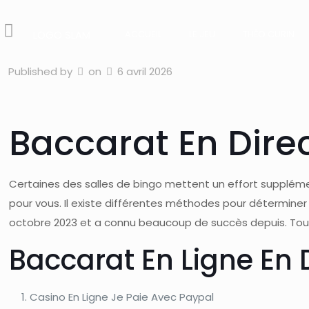
ACCUEIL
LE JEU
THÉO CURIN
Published by
on
6 avril 2026
Baccarat En Direc
Certaines des salles de bingo mettent un effort suppléme
pour vous. Il existe différentes méthodes pour déterminer
octobre 2023 et a connu beaucoup de succès depuis. Tou
Baccarat En Ligne En 
Casino En Ligne Je Paie Avec Paypal