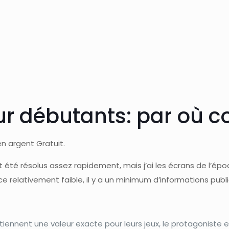
our débutants: par où
n argent Gratuit.
é résolus assez rapidement, mais j’ai les écrans de l’époque 
ce relativement faible, il y a un minimum d’informations publ
iennent une valeur exacte pour leurs jeux, le protagoniste e