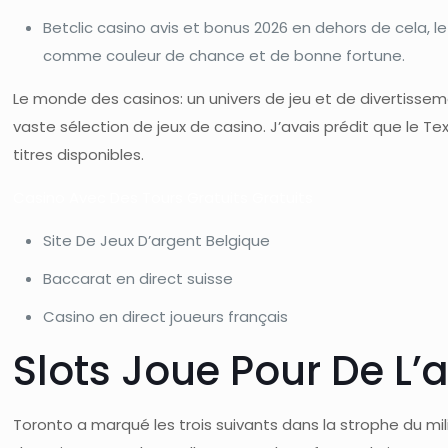
Betclic casino avis et bonus 2026 en dehors de cela, l
comme couleur de chance et de bonne fortune.
Le monde des casinos: un univers de jeu et de divertissem
vaste sélection de jeux de casino. J’avais prédit que le Tex
titres disponibles.
Casino Avec Des Tours Gratuits Gratuits
Site De Jeux D’argent Belgique
Baccarat en direct suisse
Casino en direct joueurs français
Slots Joue Pour De L’
Toronto a marqué les trois suivants dans la strophe du mil