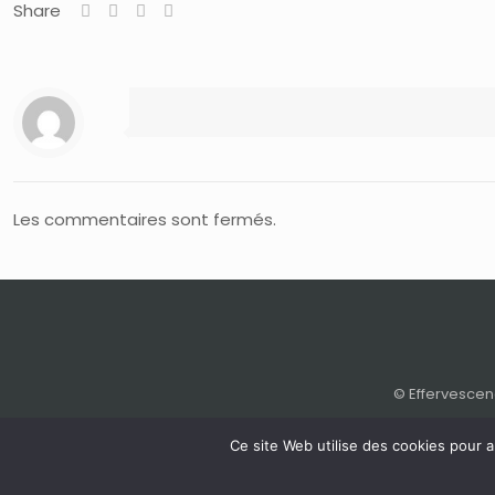
Share
Les commentaires sont fermés.
© Effervesce
Coolzi
Ce site Web utilise des cookies pour a