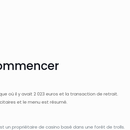
 commencer
où il y avait 2 023 euros et la transaction de retrait.
icitaires et le menu est résumé.
st un propriétaire de casino basé dans une forêt de trolls.