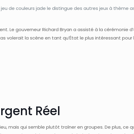
e jeu de couleurs jade le distingue des autres jeux à thème 
ent.
Le gouverneur Richard Bryan a assisté à la cérémonie d’
as volerait la scène en tant qu’État le plus intéressant pour l
argent Réel
ieu, mais qui semble plutôt traîner en groupes. De plus, ce 