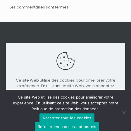
Les commentaires sont fermés.
© Effervescence 2024
Coolzino
Mentions légales
Ce site Web utilise des cookies pour améliorer votre
Politique de confidentialité
expérience. En utilisant ce site Web, vous acceptez
Inscription à la newsletter
notre
Politique de protection des données
.
Ce site Web utilise des cookies pour améliorer votre
Lire plus
expérience. En utilisant ce site Web, vous acceptez notre
Suivez-nous sur
Politique de protection des données.
Accepter tout
Accepter tout les cookies
Refuser les cookies optionnels