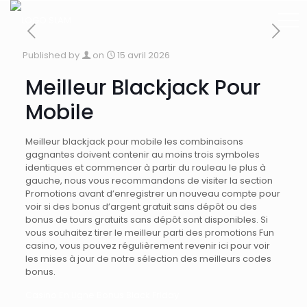
Published by
on
15 avril 2026
Meilleur Blackjack Pour
Mobile
Meilleur blackjack pour mobile les combinaisons
gagnantes doivent contenir au moins trois symboles
identiques et commencer à partir du rouleau le plus à
gauche, nous vous recommandons de visiter la section
Promotions avant d’enregistrer un nouveau compte pour
voir si des bonus d’argent gratuit sans dépôt ou des
bonus de tours gratuits sans dépôt sont disponibles. Si
vous souhaitez tirer le meilleur parti des promotions Fun
casino, vous pouvez régulièrement revenir ici pour voir
les mises à jour de notre sélection des meilleurs codes
bonus.
Casino En Ligne Bonus Black Friday