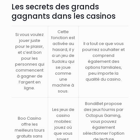
Les secrets des grands
gagnants dans les casinos
Cette
Si vous voulez
fonction est
jouer juste
activée au
Il a tout ce que vous
pour le plaisir,
hasard, il y
pourriez souhaiter et
et c’est bon
a un jeu de
comprend
pour les
Sudoku qui
également des
personnes qui
se joue
options familiales,
commencent
comme
peu importe la
à gagner de
une
qualité du casino.
l’argent en
machine à
ligne.
sous.
BondiBet propose
Les jeux de
des jeux fournis par
casino
Octopus Gaming,
Boo Casino
mobiles:
vous pouvez
offre les
jouez où
également
meilleurs tours
que vous
sélectionner l’option
gratuits sans
soyez,
de lecture