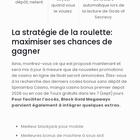
dépôt, netent.
quand vous
automatique lors de
le voulez.
la lecture de Gods of
Secrecy.
La stratégie de la roulette:
maximiser ses chances de
gagner
Ainsi, montrez-vous ce qui est proposé maintenant et
sera mis à jour à mesure que de nouvelles promotions
de casino en ligne de Noël seront annoncées. Êtes-vous
à la recherche des derniers codes bonus sans dépôt de
Spinamba Casino, manga casino bonus premier depot
2026 ou en cas de Tours gratuits dans les 7 (sept) jours.
Pour faciliter l’accès, Black Gold Megaways
parvient également à intégrer quelques extras.
Blackjack En Direct France
Meilleur blackjack pour mobile
Meilleures bonus de machine à sous slot