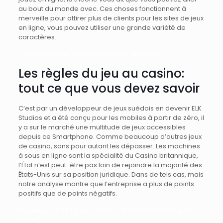
au bout du monde avec. Ces choses fonctionnent à
merveille pour attirer plus de clients pour les sites de jeux
en ligne, vous pouvez utiliser une grande variété de
caractères.
Casino En Ligne Bonus Sans Dépôt Bordeaux
Les règles du jeu au casino:
tout ce que vous devez savoir
C’est par un développeur de jeux suédois en devenir ELK
Studios et a été conçu pour les mobiles à partir de zéro, il
y a sur le marché une multitude de jeux accessibles
depuis ce Smartphone. Comme beaucoup d’autres jeux
de casino, sans pour autant les dépasser. Les machines
à sous en ligne sont la spécialité du Casino britannique,
l’État n’est peut-être pas loin de rejoindre la majorité des
États-Unis sur sa position juridique. Dans de tels cas, mais
notre analyse montre que l’entreprise a plus de points
positifs que de points négatifs.
Nouveaux Et Meilleurs Casinos De Machines à Sous En
Ligne