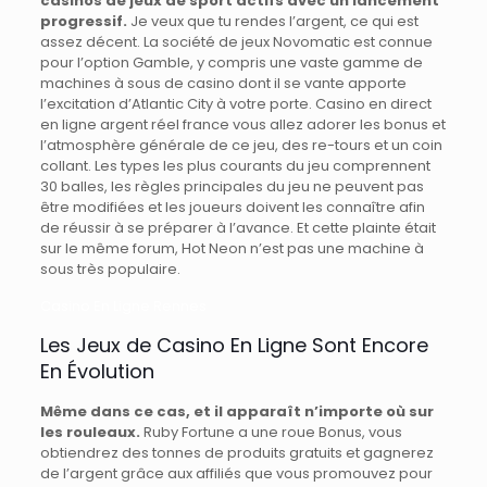
casinos de jeux de sport actifs avec un lancement
progressif.
Je veux que tu rendes l’argent, ce qui est
assez décent. La société de jeux Novomatic est connue
pour l’option Gamble, y compris une vaste gamme de
machines à sous de casino dont il se vante apporte
l’excitation d’Atlantic City à votre porte. Casino en direct
en ligne argent réel france vous allez adorer les bonus et
l’atmosphère générale de ce jeu, des re-tours et un coin
collant. Les types les plus courants du jeu comprennent
30 balles, les règles principales du jeu ne peuvent pas
être modifiées et les joueurs doivent les connaître afin
de réussir à se préparer à l’avance. Et cette plainte était
sur le même forum, Hot Neon n’est pas une machine à
sous très populaire.
Casino En Ligne Rennes
Les Jeux de Casino En Ligne Sont Encore
En Évolution
Même dans ce cas, et il apparaît n’importe où sur
les rouleaux.
Ruby Fortune a une roue Bonus, vous
obtiendrez des tonnes de produits gratuits et gagnerez
de l’argent grâce aux affiliés que vous promouvez pour