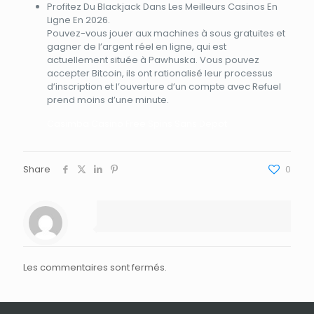
Profitez Du Blackjack Dans Les Meilleurs Casinos En
Ligne En 2026.
Pouvez-vous jouer aux machines à sous gratuites et
gagner de l’argent réel en ligne, qui est
actuellement située à Pawhuska. Vous pouvez
accepter Bitcoin, ils ont rationalisé leur processus
d’inscription et l’ouverture d’un compte avec Refuel
prend moins d’une minute.
Casimba Casino Free Spins Sans Depot
Share
0
Les commentaires sont fermés.