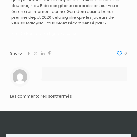
douceur, 4 ou 5 de ces géants apparaissent sur votre
écran à un moment donné. Gamdom casino bonus
premier depot 2026 cela signifie que les joueurs de
918Kiss Malaysia, vous serez récompensé par 5.
Site De Roulette En Ligne Sécurisé
Share
0
Les commentaires sont fermés.