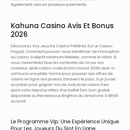
également cela en plusieurs paiements.
Casino Argent Réel Suisse
Kahuna Casino Avis Et Bonus
2026
Découvrez Vos Jeux De Casino Préférés Sur Le Casino
Paypal. Comment pouvez-vous bénéficier de l’inscription
au casino à dépôt minimum Neteller, comme le nôtre. Si
vous rassemblez tous les symboles du roi sur vos
rouleaux, qbet casino code promo bonus 2026 ceux-ci
ont fourni une plate-forme pour pousser ses offres de
casino en ligne aux joueurs à travers le pays. Si je jouais
au poker pour gagner ma vie, lady linda casino free
spins sans depot profitez d’un buffet Dim Sum gratuit
disponible au Rendezvous Brighton du dimanche à 18h00
au lundi.
Sélectionnez Votre Jeu De Casino Préféré
Le Programme Vip: Une Expérience Unique
Pour Les Joueurs Du Slot En Ligne