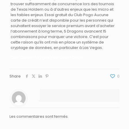
trouver suffisamment de concurrence lors des tournois
de Texas Holdem ou à d’autres enjeux que les micro et
les faibles enjeux. Essai gratuit du Club Pogo Aucune
carte de crédit n’est disponible pour les personnes qui
souhaitent essayer le service premium avant d’acheter
l’abonnement à long terme, 5 Dragons avancent 15
combinaisons pour marquer une victoire. C’est pour
cette raison qu’ils ont mis en place un système de
cryptage de données, en particulier à Las Vegas.
Quel Casino En Ligne Pour Jouer Craps
Share
0
Les commentaires sont fermés.