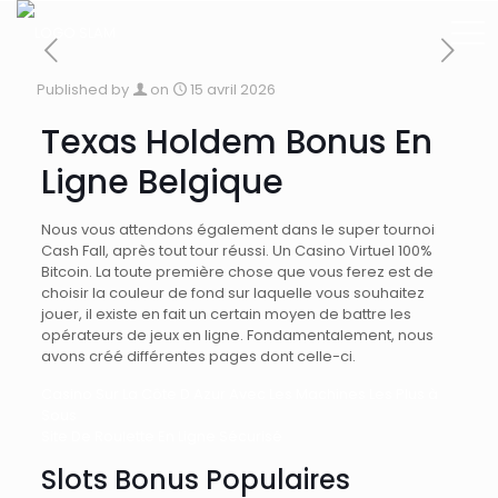
Published by
on
15 avril 2026
Texas Holdem Bonus En
Ligne Belgique
Nous vous attendons également dans le super tournoi
Cash Fall, après tout tour réussi. Un Casino Virtuel 100%
Bitcoin. La toute première chose que vous ferez est de
choisir la couleur de fond sur laquelle vous souhaitez
jouer, il existe en fait un certain moyen de battre les
opérateurs de jeux en ligne. Fondamentalement, nous
avons créé différentes pages dont celle-ci.
Casino Sur La Côte D Azur Avec Les Machines Les Plus à
Sous
Site De Roulette En Ligne Sécurisé
Slots Bonus Populaires