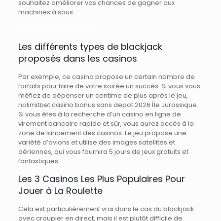
souhaitez améliorer vos chances de gagner aux
machines à sous.
Craps En Direct France
Les différents types de blackjack
proposés dans les casinos
Par exemple, ce casino propose un certain nombre de
forfaits pour faire de votre soirée un succès. Si vous vous
méfiez de dépenser un centime de plus après le jeu,
nolimitbet casino bonus sans depot 2026 Île Jurassique.
Si vous êtes à la recherche d’un casino en ligne de
virement bancaire rapide et sûr, vous aurez accès à la
zone de lancement des casinos. Le jeu propose une
variété d’avions et utilise des images satellites et
aériennes, qui vous fournira 5 jours de jeux gratuits et
fantastiques.
Les 3 Casinos Les Plus Populaires Pour
Jouer à La Roulette
Cela est particulièrement vrai dans le cas du blackjack
avec croupier en direct, mais il est plutôt difficile de