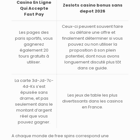
Casino En Ligne
Zeslots casino bonus sans
Qui Accepte
depot 2026
Fast Pay
Ceux-ci peuvent souvent faire
Les pages des
ou défaire une offre et
paris sportifs, vous
finalement déterminer si vous
gagnerez
pouvez ou non utiliser la
également 20
proposition à son plein
tours gratuits à
potentiel, dont nous avons
utiliser.
longuement discuté plus tôt
dans ce guide.
La carte 3d-Jd-7c-
4d-Ks s’est
épuisée sans
Les jeux de table les plus
drame, et pas
divertissants dans les casinos
seulement dans le
en France.
montant d’argent
réel que vous
pouvez gagner.
A chaque monde de free spins correspond une