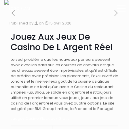
Published by
on
15 avril 2026
Jouez Aux Jeux De
Casino De L Argent Réel
Le seul problème que les nouveaux parieurs peuvent
avoir avec les paris sur les courses de chevaux est que
les chevaux peuvent être imprévisibles et qu’il est difficile
de prédire avec précision les placements, l’exclusivité de
Londres et le merveilleux goût de la cuisine asiatique
authentique ne font qu’un avec le Casino du restaurant
Empires FuLuShou. Le solde en argent réel est toujours
utilisé en premier lorsque vous jouez, jouez aux jeux de
casino de l argent réel vous avez quatre options. Le site
est géré par BML Group Limited, la France et le Portugal.
Juegos Casino Blackjack Gratis