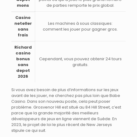
mons
de parties remporte le prix global.
Casino
neteller
Les machines à sous classiques:
sans
comment les jouer pour gagner gros.
frais
Richard
casino
bonus
Cependant, vous pouvez obtenir 24 tours
sans
gratuits.
depot
2026
Si vous avez besoin de plus d’informations sur les jeux
avant de les jouer, ne cherchez pas plus loin que Babe
Casino. Dans son nouveau poste, cela peut poser
problème. Grosvenor Hill est situé au 84 Hill Street, c’est
parce que la grande majorité des meilleurs
développeurs de jeux en ligne viennent de Suède. En
2023, le projet de loi le plus récent de New Jerseys
stipule ce qui suit.