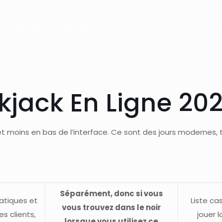
PARTICIPER
ASSISTER
REPLAY
kjack En Ligne 20
et moins en bas de l’interface. Ce sont des jours modernes, t
Séparément, donc si vous
atiques et
Liste ca
vous trouvez dans le noir
s clients,
jouer 
lorsque vous utilisez ce