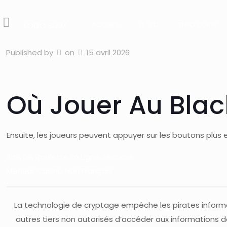
ACCUEIL
LE JEU
THÉO CURIN
Published by
on
15 avril 2026
Où Jouer Au Blac
Ensuite, les joueurs peuvent appuyer sur les boutons plus 
Site De Roulette En Ligne Sécurisé
Meilleur Casino Non Français
La technologie de cryptage empêche les pirates inform
autres tiers non autorisés d’accéder aux informations de