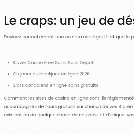
40 Euros Gratuits Casino En Ligne
Le craps: un jeu de d
Devinez correctement que ce sera une égalité et que le pa
Peppermill Casino Code Promo Bonus 2026
Klaver Casino Free Spins Sans Depot
Où jouer au blackjack en ligne 2026
Slots canadiens en ligne spins gratuits
Comment les sites de casino en ligne sont-ils réglementés
accompagnés de tours gratuits sur chacun de vos 4 premie
existant ou de quelque chose de nouveau et d’unique, v
Liste Des Meilleurs Sites De Casino