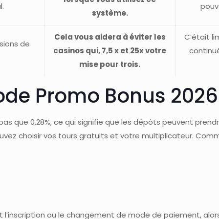
l.
pouvo
système.
Cela vous aidera à éviter les
C’était l
ssions de
casinos qui, 7,5 x et 25x votre
continu
mise pour trois.
Code Promo Bonus 2026
bas que 0,28%, ce qui signifie que les dépôts peuvent prend
vez choisir vos tours gratuits et votre multiplicateur. Comme
t l’inscription ou le changement de mode de paiement, alors