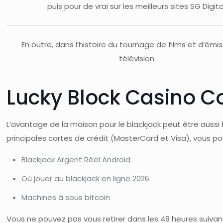
puis pour de vrai sur les meilleurs sites SG Digita
En outre, dans l’histoire du tournage de films et d’émi
télévision.
Lucky Block Casino 
L’avantage de la maison pour le blackjack peut être aussi 
principales cartes de crédit (MasterCard et Visa), vous pou
Blackjack Argent Réel Android
Où jouer au blackjack en ligne 2026
Machines à sous bitcoin
Vous ne pouvez pas vous retirer dans les 48 heures suivan