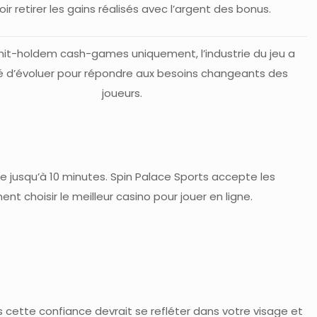
ir retirer les gains réalisés avec l’argent des bonus.
imit-holdem cash-games uniquement, l’industrie du jeu a
é d’évoluer pour répondre aux besoins changeants des
joueurs.
re jusqu’à 10 minutes. Spin Palace Sports accepte les
nt choisir le meilleur casino pour jouer en ligne.
 cette confiance devrait se refléter dans votre visage et