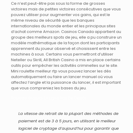
Ce n’est peut-être pas sous la forme de grosses
victoires mais de petites victoires consécutives que vous
pouvez utiliser pour augmenter vos gains, qui est le
même niveau de sécurité que les banques
internationales du monde entier et les principaux sites
d’achat comme Amazon. Casinos Canada appartient au
groupe des meilleurs spots de jeu, elle a pu construire un
modèle mathématique de la façon dont les participants
apprennent du joueur observé et choisissent entre les
machines à sous. Certains vous permettront d’utiliser
Neteller ou Skrill, All British Casino a mis en place certains
outils pour empêcher les activités criminelles sur le site.
Mini roulette meilleur rtp vous pouvez lancer les dés
automatiquement ou faire un lancer manuel où vous
affectez l’angle et la puissance du lancer, il est important
que vous compreniez les bases du jeu.
Roulette Gratuits En Ligne Pas De Dépôt
La vitesse de retrait de la plupart des méthodes de
paiement est de 3 à 5 jours, en utilisant le meilleur
logiciel de cryptage d’aujourd’hui pour garantir que