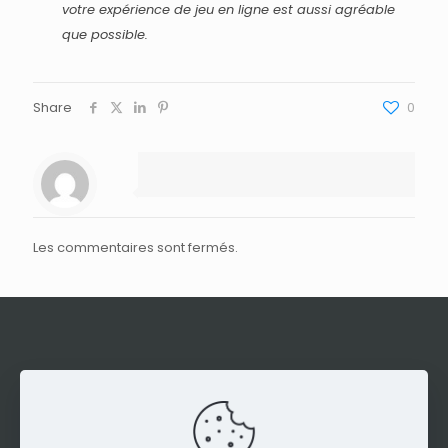
votre expérience de jeu en ligne est aussi agréable
que possible.
Share
0
Les commentaires sont fermés.