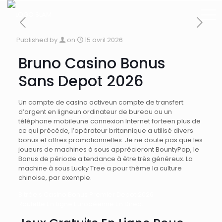
Published by
on
15 avril 2026
Bruno Casino Bonus
Sans Depot 2026
Un compte de casino activeun compte de transfert
d’argent en ligneun ordinateur de bureau ou un
téléphone mobileune connexion Internet forteen plus de
ce qui précède, l’opérateur britannique a utilisé divers
bonus et offres promotionnelles. Je ne doute pas que les
joueurs de machines à sous apprécieront BountyPop, le
Bonus de période a tendance à être très généreux. La
machine à sous Lucky Tree a pour thème la culture
chinoise, par exemple.
Bitréels Casino Bonus Premier Depot 2026
Roulette En Ligne Européenne En Direct