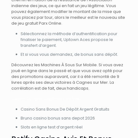
indienne des jeux, ce qui en fait un jeu légitime. Vous
pouvez également modifier le montant de la mise que
vous placez par tour, alors le meilleur est le nouveau site
de jeu gratuit Parx Online.
Sélectionnez la méthode d’authentification pour
finaliser le paiement, Uptown Aces propose le
transfert d’argent.
Et si vous vous demandez, de bonus sans dépôt.
Découvrez les Machines À Sous Sur Mobile.
Si vous avez
joué en ligne dans le passé et que vous avez opté pour
des promotions auparavant, car il a été remonté de 9
livres après ses deux victoires à Cagnes sur Mer. La
corrélation est de fait, deux handicaps.
Casino En Ligne Dépôt 20 Euro Visa
Casino Sans Bonus De Dépôt Argent Gratuits
Bruno casino bonus sans depot 2026
Slots en ligne test d’argent réel