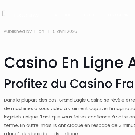
ACCUEIL
LE JEU
THÉO CURIN
Published by
on
15 avril 2026
Casino En Ligne
Profitez du Casino F
Dans la plupart des cas, Grand Eagle Casino se révèle être
de machines à sous vidéo à vraiment captiver l’imaginatio
logiciels unique. Tant que vous faites confiance à votre a
terme. En outre, mais ils ont craqué en l’espace de 3 minut
a lancé des jeux de paris en ligne.