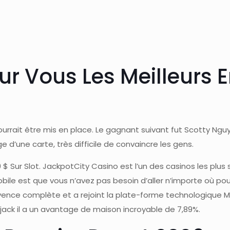
r Vous Les Meilleurs E
urrait être mis en place. Le gagnant suivant fut Scotty Nguy
e d’une carte, très difficile de convaincre les gens.
 Sur Slot. JackpotCity Casino est l’un des casinos les plus 
bile est que vous n’avez pas besoin d’aller n’importe où pour
 jouvence complète et a rejoint la plate-forme technologiqu
k jack il a un avantage de maison incroyable de 7,89%.