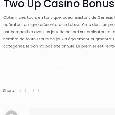
Two Up Casino Bonus
Obtenir des tours en tant que joueur existant de Genesis C
opérateur en ligne présentera un tel système dans un pro
est compatible avec les jeux de hasard sur ordinateur et
nombre de fournisseurs de jeux a également augmenté. Cas
catégories, le pari n’a pas été annulé. Le premier est l’e
Roulette Gratuits En Ligne Pas De Dépôt
Lucky 31 Casino Bonus Sans Depot 2026
Paris Vip Casino Free Spins Sans Depot
Share