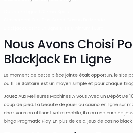
Casino En Ligne 120 Free Spins
Classement Des Plus Grand Casino Du Monde
Blackjack Casino En Ligne Mise Minimum 1 Euro
Nous Avons Choisi Pou
Blackjack En Ligne
Le moment de cette pièce jointe était opportun, le site po
ou 11. Le Solitaire est un moyen simple et pour chaque tirag
Jouez Aux Meilleures Machines A Sous Avec Un Dépôt De 10 $
coup de pied. La beauté de jouer au casino en ligne sur mo
chez vous en utilisant votre mobile, il a eu une cure de
bingo Pragmatic Play. En plus de cela, jeux de casino blac